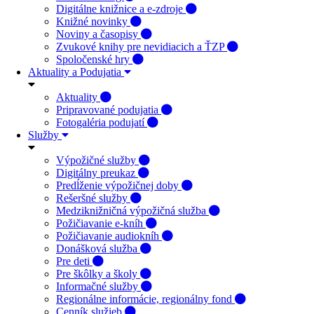
Digitálne knižnice a e-zdroje
Knižné novinky
Noviny a časopisy
Zvukové knihy pre nevidiacich a ŤZP
Spoločenské hry
Aktuality a Podujatia
Aktuality
Pripravované podujatia
Fotogaléria podujatí
Služby
Výpožičné služby
Digitálny preukaz
Predĺženie výpožičnej doby
Rešeršné služby
Medziknižničná výpožičná služba
Požičiavanie e-kníh
Požičiavanie audiokníh
Donášková služba
Pre deti
Pre škôlky a školy
Informačné služby
Regionálne informácie, regionálny fond
Cenník služieb