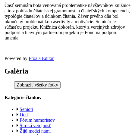
Časť seminára bola venovaná problematike návštevníkov knižnice
a to z pohľadu čitateľskej gramotnosti a čitateľských kompetencií,
typológie čitateľov a účinkom čítania. Záver prvého dňa bol
ukončený problematikou asertivity a motivácie. Seminár je
súčasťou projektu Knižnica dokorán, ktorý z verejných zdrojov
podporil a hlavným partnerom projektu je Fond na podporu
umenia.
Powered by
Froala Editor
Galéria
Zobraziť všetky fotky
Kategórie článkov
Seniori
Deti
Fórum humoristov
Široká verejnosť
Žijú medzi nami