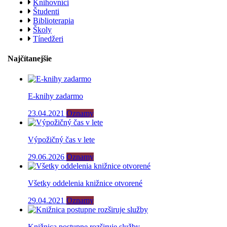
Knihovníci
Študenti
Biblioterapia
Školy
Tínedžeri
Najčítanejšie
E-knihy zadarmo
23.04.2021
Oznamy
Výpožičný čas v lete
29.06.2026
Oznamy
Všetky oddelenia knižnice otvorené
29.04.2021
Oznamy
Knižnica postupne rozširuje služby