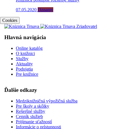
07.05.2020
Oznamy
Cookies
Hlavná navigácia
Online katalóg
O knižnici
Služby
Aktuality
Podujatia
Pre knižnice
Ďalšie odkazy
Medziknižničná výpožičná služba
Pre školy a skôlky
Rešeršné služby
Cenník služieb
Prijímanie sťažností
Informácie o prístupnosti