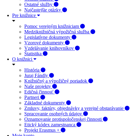
Ostatné služby
Najčastejšie otázky
Pre knižnice
Pomoc verejným knižniciam
Medziknižničná výpožičná služba
Legislatívne dokumenty
Vzorové dokumenty
Vzdelávanie knihovníkov
Štatistika
O knižnici
História
Juraj Fándly
Knižničný a výpožičný poriadok
Naše projekty
Edičná činnosť
Partneri
Základné dokumenty
Zmluvy, faktúry, objednávky a verejné obstarávanie
Spracovanie osobných údajov
Oznamovanie protispoločenskej činnosti
Etický kódex zamestnanca
Projekt Erasmus +
Moje konto