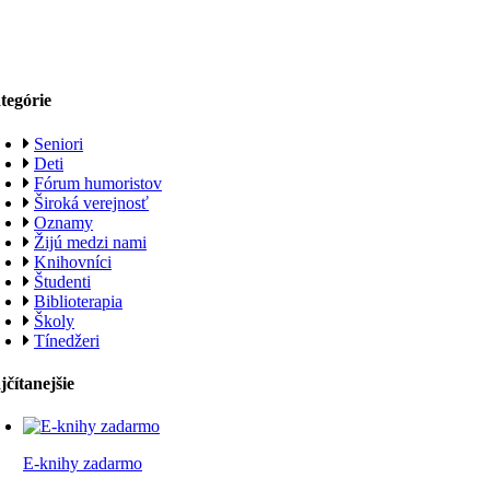
tegórie
Seniori
Deti
Fórum humoristov
Široká verejnosť
Oznamy
Žijú medzi nami
Knihovníci
Študenti
Biblioterapia
Školy
Tínedžeri
jčítanejšie
E-knihy zadarmo