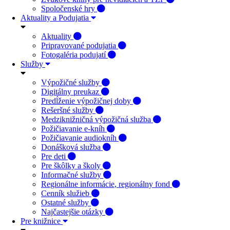
Spoločenské hry
Aktuality a Podujatia
Aktuality
Pripravované podujatia
Fotogaléria podujatí
Služby
Výpožičné služby
Digitálny preukaz
Predĺženie výpožičnej doby
Rešeršné služby
Medziknižničná výpožičná služba
Požičiavanie e-kníh
Požičiavanie audiokníh
Donášková služba
Pre deti
Pre škôlky a školy
Informačné služby
Regionálne informácie, regionálny fond
Cenník služieb
Ostatné služby
Najčastejšie otázky
Pre knižnice