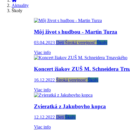
Aktuality
Školy
Môj život s hudbou - Martin Turza
03.04.2023
Deti
Široká verejnosť
Školy
Viac info
Koncert žiakov ZUŠ M. Schneidera Trn
16.12.2022
Široká verejnosť
Školy
Viac info
Zvieratká z Jakubovho kopca
12.12.2022
Deti
Školy
Viac info