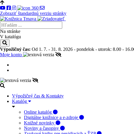
Zobraziť štandardnú verziu stránky
Na stránke
V katalógu
Výpožičný čas:
Od 1. 7. - 31. 8. 2026 - pondelok - utorok: 8.00 - 16.0
Moje konto
Výpožičný čas & Kontakty
Katalóg
Online katalóg
Digitálne knižnice a e-zdroje
Knižné novinky
Noviny a časopisy
Zvukové knihy pre nevidiacich a ŤZP