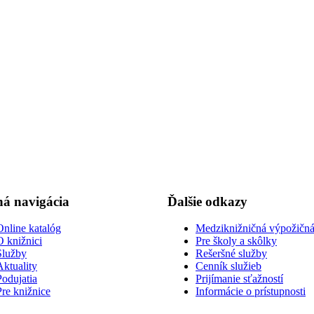
á navigácia
Ďalšie odkazy
Online katalóg
Medziknižničná výpožičná
O knižnici
Pre školy a skôlky
Služby
Rešeršné služby
Aktuality
Cenník služieb
Podujatia
Prijímanie sťažností
Pre knižnice
Informácie o prístupnosti