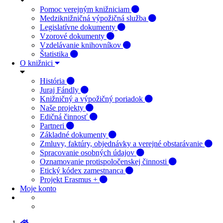
Pomoc verejným knižniciam
Medziknižničná výpožičná služba
Legislatívne dokumenty
Vzorové dokumenty
Vzdelávanie knihovníkov
Štatistika
O knižnici
História
Juraj Fándly
Knižničný a výpožičný poriadok
Naše projekty
Edičná činnosť
Partneri
Základné dokumenty
Zmluvy, faktúry, objednávky a verejné obstarávanie
Spracovanie osobných údajov
Oznamovanie protispoločenskej činnosti
Etický kódex zamestnanca
Projekt Erasmus +
Moje konto