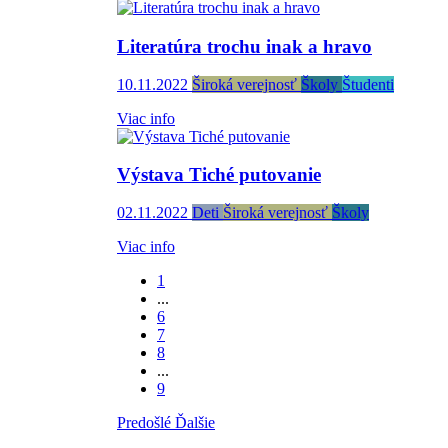
Literatúra trochu inak a hravo
10.11.2022
Široká verejnosť
Školy
Študenti
Viac info
Výstava Tiché putovanie
02.11.2022
Deti
Široká verejnosť
Školy
Viac info
1
...
6
7
8
...
9
Predošlé
Ďalšie