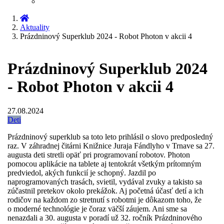
Aktuality
Prázdninový Superklub 2024 - Robot Photon v akcii 4
Prázdninový Superklub 2024
- Robot Photon v akcii 4
27.08.2024
Deti
Prázdninový superklub sa toto leto prihlásil o slovo predposledný
raz. V záhradnej čitárni Knižnice Juraja Fándlyho v Trnave sa 27.
augusta deti stretli opäť pri programovaní robotov. Photon
pomocou aplikácie na tablete aj tentokrát všetkým prítomným
predviedol, akých funkcií je schopný. Jazdil po
naprogramovaných trasách, svietil, vydával zvuky a takisto sa
zúčastnil pretekov okolo prekážok. Aj početná účasť detí a ich
rodičov na každom zo stretnutí s robotmi je dôkazom toho, že
o moderné technológie je čoraz väčší záujem. Ani sme sa
nenazdali a 30. augusta v poradí už 32. ročník Prázdninového