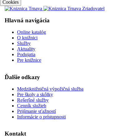
Cookies
Hlavná navigácia
Online katalóg
O knižnici
Služby
Aktuality
Podujatia
Pre knižnice
Ďalšie odkazy
Medziknižničná výpožičná služba
Pre školy a skôlky
Rešeršné služby
Cenník služieb
Prijímanie sťažností
Informácie o prístupnosti
Kontakt