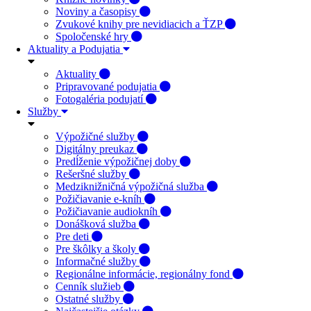
Noviny a časopisy
Zvukové knihy pre nevidiacich a ŤZP
Spoločenské hry
Aktuality a Podujatia
Aktuality
Pripravované podujatia
Fotogaléria podujatí
Služby
Výpožičné služby
Digitálny preukaz
Predĺženie výpožičnej doby
Rešeršné služby
Medziknižničná výpožičná služba
Požičiavanie e-kníh
Požičiavanie audiokníh
Donášková služba
Pre deti
Pre škôlky a školy
Informačné služby
Regionálne informácie, regionálny fond
Cenník služieb
Ostatné služby