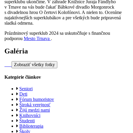
superklubu ukončíme. V záhrade Knižnice Juraja Fándlyho
v Trnave na vás bude čakať Bábkové divadlo Morgonrock
s divadelnou hrou O čertovi Kolofónovi. A nielen to. Oceníme
najaktívnejších superklubákov a pre všetkých bude pripravená
sladká odmena.
Prázdninový superklub 2024 sa uskutočňuje s finančnou
podporou
Mesto Trnava
.
Galéria
Zobraziť všetky fotky
Kategórie článkov
Seniori
Deti
Fórum humoristov
Široká verejnosť
Žijú medzi nami
Knihovníci
Študenti
Biblioterapia
Školy