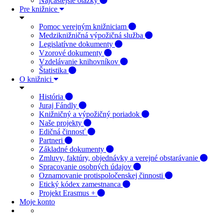
Najčastejšie otázky
Pre knižnice
Pomoc verejným knižniciam
Medziknižničná výpožičná služba
Legislatívne dokumenty
Vzorové dokumenty
Vzdelávanie knihovníkov
Štatistika
O knižnici
História
Juraj Fándly
Knižničný a výpožičný poriadok
Naše projekty
Edičná činnosť
Partneri
Základné dokumenty
Zmluvy, faktúry, objednávky a verejné obstarávanie
Spracovanie osobných údajov
Oznamovanie protispoločenskej činnosti
Etický kódex zamestnanca
Projekt Erasmus +
Moje konto