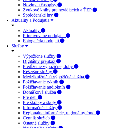
Noviny a časopisy
Zvukové knihy pre nevidiacich a ŤZP
Spoločenské hry
Aktuality a Podujatia
Aktuality
Pripravované podujatia
Fotogaléria podujatí
Služby
Výpožičné služby
Digitálny preukaz
Predĺženie výpožičnej doby
Rešeršné služby
Medziknižničná výpožičná služba
Požičiavanie e-kníh
Požičiavanie audiokníh
Donášková služba
Pre deti
Pre škôlky a školy
Informačné služby
Regionálne informácie, regionálny fond
Cenník služieb
Ostatné služby