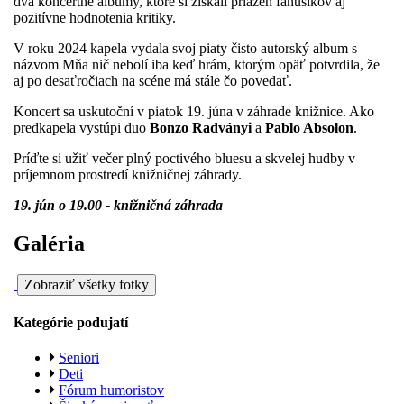
dva koncertné albumy, ktoré si získali priazeň fanúšikov aj
pozitívne hodnotenia kritiky.
V roku 2024 kapela vydala svoj piaty čisto autorský album s
názvom Mňa nič nebolí iba keď hrám, ktorým opäť potvrdila, že
aj po desaťročiach na scéne má stále čo povedať.
Koncert sa uskutoční v piatok 19. júna v záhrade knižnice. Ako
predkapela vystúpi duo
Bonzo Radványi
a
Pablo Absolon
.
Príďte si užiť večer plný poctivého bluesu a skvelej hudby v
príjemnom prostredí knižničnej záhrady.
19. jún o 19.00 - knižničná záhrada
Galéria
Zobraziť všetky fotky
Kategórie podujatí
Seniori
Deti
Fórum humoristov