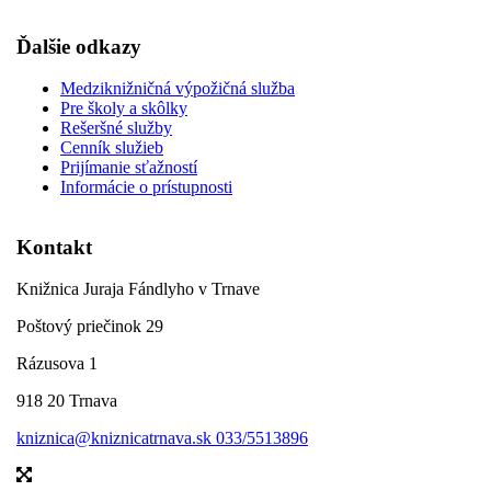
Ďalšie odkazy
Medziknižničná výpožičná služba
Pre školy a skôlky
Rešeršné služby
Cenník služieb
Prijímanie sťažností
Informácie o prístupnosti
Kontakt
Knižnica Juraja Fándlyho v Trnave
Poštový priečinok 29
Rázusova 1
918 20 Trnava
kniznica@kniznicatrnava.sk
033/5513896