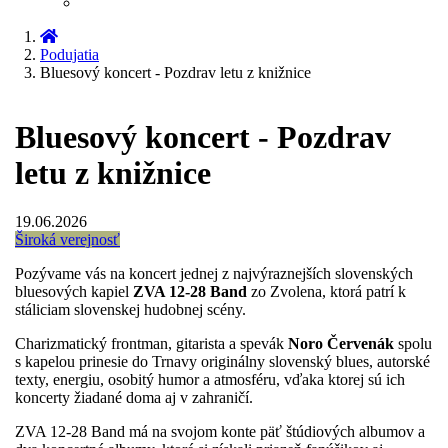
Podujatia
Bluesový koncert - Pozdrav letu z knižnice
Bluesový koncert - Pozdrav
letu z knižnice
19.06.2026
Široká verejnosť
Pozývame vás na koncert jednej z najvýraznejších slovenských
bluesových kapiel
ZVA 12-28 Band
zo Zvolena, ktorá patrí k
stáliciam slovenskej hudobnej scény.
Charizmatický frontman, gitarista a spevák
Noro Červenák
spolu
s kapelou prinesie do Trnavy originálny slovenský blues, autorské
texty, energiu, osobitý humor a atmosféru, vďaka ktorej sú ich
koncerty žiadané doma aj v zahraničí.
ZVA 12-28 Band má na svojom konte päť štúdiových albumov a