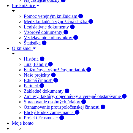
Najčastejšie otázky
Pre knižnice
Pomoc verejným knižniciam
Medziknižničná výpožičná služba
Legislatívne dokumenty
Vzorové dokumenty
Vzdelávanie knihovníkov
Štatistika
O knižnici
História
Juraj Fándly
Knižničný a výpožičný poriadok
Naše projekty
Edičná činnosť
Partneri
Základné dokumenty
Zmluvy, faktúry, objednávky a verejné obstarávanie
Spracovanie osobných údajov
Oznamovanie protispoločenskej činnosti
Etický kódex zamestnanca
Projekt Erasmus +
Moje konto