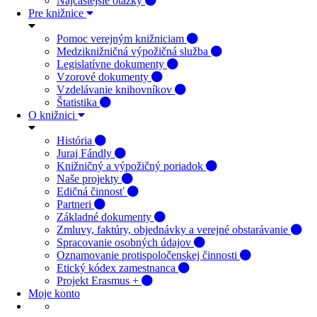
Najčastejšie otázky
Pre knižnice
Pomoc verejným knižniciam
Medziknižničná výpožičná služba
Legislatívne dokumenty
Vzorové dokumenty
Vzdelávanie knihovníkov
Štatistika
O knižnici
História
Juraj Fándly
Knižničný a výpožičný poriadok
Naše projekty
Edičná činnosť
Partneri
Základné dokumenty
Zmluvy, faktúry, objednávky a verejné obstarávanie
Spracovanie osobných údajov
Oznamovanie protispoločenskej činnosti
Etický kódex zamestnanca
Projekt Erasmus +
Moje konto