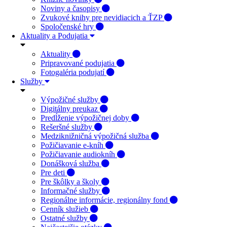
Noviny a časopisy
Zvukové knihy pre nevidiacich a ŤZP
Spoločenské hry
Aktuality a Podujatia
Aktuality
Pripravované podujatia
Fotogaléria podujatí
Služby
Výpožičné služby
Digitálny preukaz
Predĺženie výpožičnej doby
Rešeršné služby
Medziknižničná výpožičná služba
Požičiavanie e-kníh
Požičiavanie audiokníh
Donášková služba
Pre deti
Pre škôlky a školy
Informačné služby
Regionálne informácie, regionálny fond
Cenník služieb
Ostatné služby