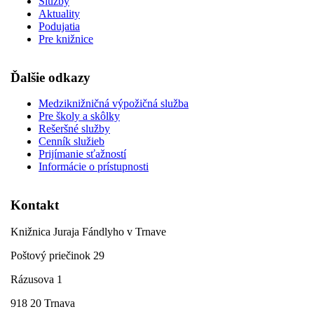
Služby
Aktuality
Podujatia
Pre knižnice
Ďalšie odkazy
Medziknižničná výpožičná služba
Pre školy a skôlky
Rešeršné služby
Cenník služieb
Prijímanie sťažností
Informácie o prístupnosti
Kontakt
Knižnica Juraja Fándlyho v Trnave
Poštový priečinok 29
Rázusova 1
918 20 Trnava