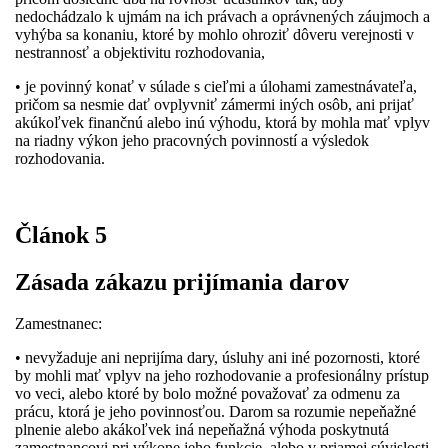
nedochádzalo k ujmám na ich právach a oprávnených záujmoch a
vyhýba sa konaniu, ktoré by mohlo ohroziť dôveru verejnosti v
nestrannosť a objektivitu rozhodovania,
• je povinný konať v súlade s cieľmi a úlohami zamestnávateľa,
pričom sa nesmie dať ovplyvniť zámermi iných osôb, ani prijať
akúkoľvek finančnú alebo inú výhodu, ktorá by mohla mať vplyv
na riadny výkon jeho pracovných povinností a výsledok
rozhodovania.
Článok 5
Zásada zákazu prijímania darov
Zamestnanec:
• nevyžaduje ani neprijíma dary, úsluhy ani iné pozornosti, ktoré
by mohli mať vplyv na jeho rozhodovanie a profesionálny prístup
vo veci, alebo ktoré by bolo možné považovať za odmenu za
prácu, ktorá je jeho povinnosťou. Darom sa rozumie nepeňažné
plnenie alebo akákoľvek iná nepeňažná výhoda poskytnutá
zamestnancovi pri výkone jeho funkcie, alebo v priamej súvislosti