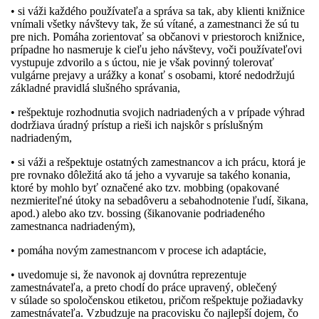
• si váži každého používateľa a správa sa tak, aby klienti knižnice
vnímali všetky návštevy tak, že sú vítané, a zamestnanci že sú tu
pre nich. Pomáha zorientovať sa občanovi v priestoroch knižnice,
prípadne ho nasmeruje k cieľu jeho návštevy, voči používateľovi
vystupuje zdvorilo a s úctou, nie je však povinný tolerovať
vulgárne prejavy a urážky a konať s osobami, ktoré nedodržujú
základné pravidlá slušného správania,
• rešpektuje rozhodnutia svojich nadriadených a v prípade výhrad
dodržiava úradný prístup a rieši ich najskôr s príslušným
nadriadeným,
• si váži a rešpektuje ostatných zamestnancov a ich prácu, ktorá je
pre rovnako dôležitá ako tá jeho a vyvaruje sa takého konania,
ktoré by mohlo byť označené ako tzv. mobbing (opakované
nezmieriteľné útoky na sebadôveru a sebahodnotenie ľudí, šikana,
apod.) alebo ako tzv. bossing (šikanovanie podriadeného
zamestnanca nadriadeným),
• pomáha novým zamestnancom v procese ich adaptácie,
• uvedomuje si, že navonok aj dovnútra reprezentuje
zamestnávateľa, a preto chodí do práce upravený, oblečený
v súlade so spoločenskou etiketou, pričom rešpektuje požiadavky
zamestnávateľa. Vzbudzuje na pracovisku čo najlepší dojem, čo