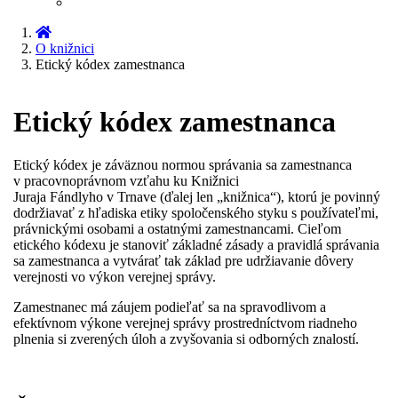
O knižnici
Etický kódex zamestnanca
Etický kódex zamestnanca
Etický kódex je záväznou normou správania sa zamestnanca
v pracovnoprávnom vzťahu ku Knižnici
Juraja Fándlyho v Trnave (ďalej len „knižnica“), ktorú je povinný
dodržiavať z hľadiska etiky spoločenského styku s používateľmi,
právnickými osobami a ostatnými zamestnancami. Cieľom
etického kódexu je stanoviť základné zásady a pravidlá správania
sa zamestnanca a vytvárať tak základ pre udržiavanie dôvery
verejnosti vo výkon verejnej správy.
Zamestnanec má záujem podieľať sa na spravodlivom a
efektívnom výkone verejnej správy prostredníctvom riadneho
plnenia si zverených úloh a zvyšovania si odborných znalostí.