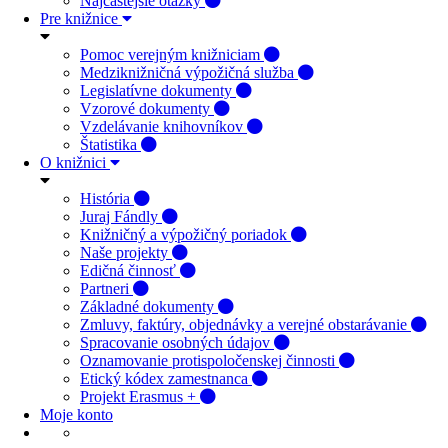
Najčastejšie otázky
Pre knižnice
Pomoc verejným knižniciam
Medziknižničná výpožičná služba
Legislatívne dokumenty
Vzorové dokumenty
Vzdelávanie knihovníkov
Štatistika
O knižnici
História
Juraj Fándly
Knižničný a výpožičný poriadok
Naše projekty
Edičná činnosť
Partneri
Základné dokumenty
Zmluvy, faktúry, objednávky a verejné obstarávanie
Spracovanie osobných údajov
Oznamovanie protispoločenskej činnosti
Etický kódex zamestnanca
Projekt Erasmus +
Moje konto