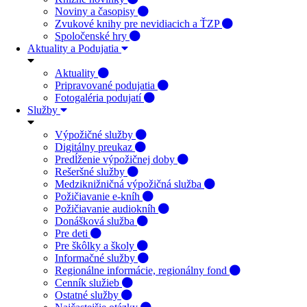
Noviny a časopisy
Zvukové knihy pre nevidiacich a ŤZP
Spoločenské hry
Aktuality a Podujatia
Aktuality
Pripravované podujatia
Fotogaléria podujatí
Služby
Výpožičné služby
Digitálny preukaz
Predĺženie výpožičnej doby
Rešeršné služby
Medziknižničná výpožičná služba
Požičiavanie e-kníh
Požičiavanie audiokníh
Donášková služba
Pre deti
Pre škôlky a školy
Informačné služby
Regionálne informácie, regionálny fond
Cenník služieb
Ostatné služby