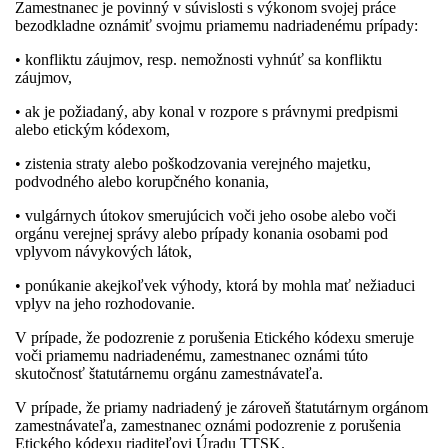
Zamestnanec je povinný v súvislosti s výkonom svojej práce
bezodkladne oznámiť svojmu priamemu nadriadenému prípady:
• konfliktu záujmov, resp. nemožnosti vyhnúť sa konfliktu
záujmov,
• ak je požiadaný, aby konal v rozpore s právnymi predpismi
alebo etickým kódexom,
• zistenia straty alebo poškodzovania verejného majetku,
podvodného alebo korupčného konania,
• vulgárnych útokov smerujúcich voči jeho osobe alebo voči
orgánu verejnej správy alebo prípady konania osobami pod
vplyvom návykových látok,
• ponúkanie akejkoľvek výhody, ktorá by mohla mať nežiaduci
vplyv na jeho rozhodovanie.
V prípade, že podozrenie z porušenia Etického kódexu smeruje
voči priamemu nadriadenému, zamestnanec oznámi túto
skutočnosť štatutárnemu orgánu zamestnávateľa.
V prípade, že priamy nadriadený je zároveň štatutárnym orgánom
zamestnávateľa, zamestnanec oznámi podozrenie z porušenia
Etického kódexu riaditeľovi Úradu TTSK.