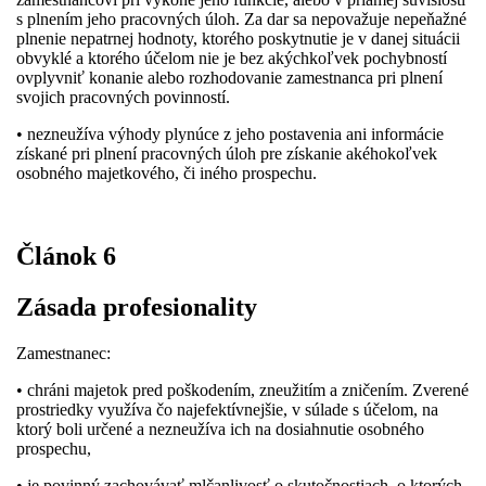
s plnením jeho pracovných úloh. Za dar sa nepovažuje nepeňažné
plnenie nepatrnej hodnoty, ktorého poskytnutie je v danej situácii
obvyklé a ktorého účelom nie je bez akýchkoľvek pochybností
ovplyvniť konanie alebo rozhodovanie zamestnanca pri plnení
svojich pracovných povinností.
• nezneužíva výhody plynúce z jeho postavenia ani informácie
získané pri plnení pracovných úloh pre získanie akéhokoľvek
osobného majetkového, či iného prospechu.
Článok 6
Zásada profesionality
Zamestnanec:
• chráni majetok pred poškodením, zneužitím a zničením. Zverené
prostriedky využíva čo najefektívnejšie, v súlade s účelom, na
ktorý boli určené a nezneužíva ich na dosiahnutie osobného
prospechu,
• je povinný zachovávať mlčanlivosť o skutočnostiach, o ktorých