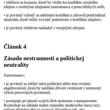
• zdržiava sa konania, ktoré by viedlo ku konfliktu verejného
záujmu s osobnými záujmami zamestnanca a jemu blízkych osôb,
• je povinný vyhnúť sa takémuto konfliktu a zároveň predchádzať
situáciám, ktoré môžu vyvolať podozrenie z konfliktu záujmov,
• je povinný efektívne nakladať s verejnými zdrojmi.
Článok 4
Zásada nestrannosti a politickej
neutrality
Zamestnanec:
• je povinný sa zdržať takej politickej alebo inej verejnej
angažovanosti, ktorá by narúšala dôveru verejnosti v nestranný
výkon pracovných povinností,
• postupuje pri plnení svojich úloh nestranne a transparentne.
Rozhoduje na základe riadne zisteného skutkového stavu veci,
pričom dôsledne dbá na rovnosť účastníkov tak, aby