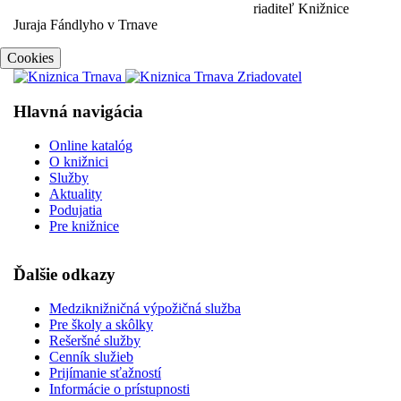
riaditeľ Knižnice
Juraja Fándlyho v Trnave ​
Cookies
Hlavná navigácia
Online katalóg
O knižnici
Služby
Aktuality
Podujatia
Pre knižnice
Ďalšie odkazy
Medziknižničná výpožičná služba
Pre školy a skôlky
Rešeršné služby
Cenník služieb
Prijímanie sťažností
Informácie o prístupnosti