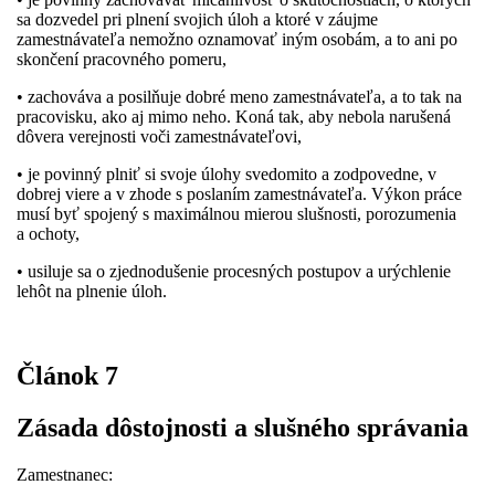
sa dozvedel pri plnení svojich úloh a ktoré v záujme
zamestnávateľa nemožno oznamovať iným osobám, a to ani po
skončení pracovného pomeru,
• zachováva a posilňuje dobré meno zamestnávateľa, a to tak na
pracovisku, ako aj mimo neho. Koná tak, aby nebola narušená
dôvera verejnosti voči zamestnávateľovi,
• je povinný plniť si svoje úlohy svedomito a zodpovedne, v
dobrej viere a v zhode s poslaním zamestnávateľa. Výkon práce
musí byť spojený s maximálnou mierou slušnosti, porozumenia
a ochoty,
• usiluje sa o zjednodušenie procesných postupov a urýchlenie
lehôt na plnenie úloh.
Článok 7
Zásada dôstojnosti a slušného správania
Zamestnanec: