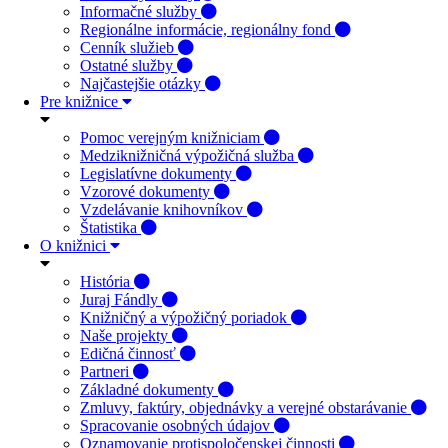
Informačné služby
Regionálne informácie, regionálny fond
Cenník služieb
Ostatné služby
Najčastejšie otázky
Pre knižnice
Pomoc verejným knižniciam
Medziknižničná výpožičná služba
Legislatívne dokumenty
Vzorové dokumenty
Vzdelávanie knihovníkov
Štatistika
O knižnici
História
Juraj Fándly
Knižničný a výpožičný poriadok
Naše projekty
Edičná činnosť
Partneri
Základné dokumenty
Zmluvy, faktúry, objednávky a verejné obstarávanie
Spracovanie osobných údajov
Oznamovanie protispoločenskej činnosti