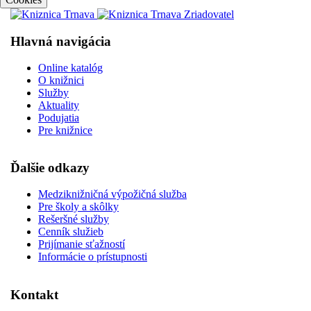
Hlavná navigácia
Online katalóg
O knižnici
Služby
Aktuality
Podujatia
Pre knižnice
Ďalšie odkazy
Medziknižničná výpožičná služba
Pre školy a skôlky
Rešeršné služby
Cenník služieb
Prijímanie sťažností
Informácie o prístupnosti
Kontakt