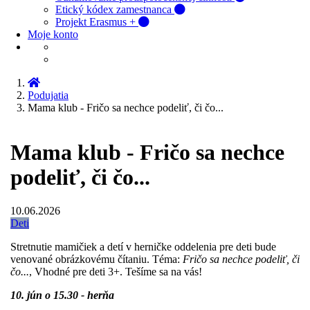
Etický kódex zamestnanca
Projekt Erasmus +
Moje konto
Podujatia
Mama klub - Fričo sa nechce podeliť, či čo...
Mama klub - Fričo sa nechce
podeliť, či čo...
10.06.2026
Deti
Stretnutie mamičiek a detí v herničke oddelenia pre deti bude
venované obrázkovému čítaniu. Téma:
Fričo sa nechce podeliť, či
čo...
, Vhodné pre deti 3+. Tešíme sa na vás!
10. jún
o 15.30 - herňa