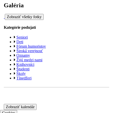
Galéria
Zobraziť všetky fotky
Kategórie podujatí
Seniori
Deti
Fórum humoristov
Široká verejnosť
Oznamy
Žijú medzi nami
Knihovníci
Študenti
Školy
Tínedžeri
Zobraziť kalendár
Cookies