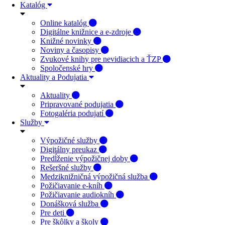
Katalóg
Online katalóg
Digitálne knižnice a e-zdroje
Knižné novinky
Noviny a časopisy
Zvukové knihy pre nevidiacich a ŤZP
Spoločenské hry
Aktuality a Podujatia
Aktuality
Pripravované podujatia
Fotogaléria podujatí
Služby
Výpožičné služby
Digitálny preukaz
Predĺženie výpožičnej doby
Rešeršné služby
Medziknižničná výpožičná služba
Požičiavanie e-kníh
Požičiavanie audiokníh
Donášková služba
Pre deti
Pre škôlky a školy