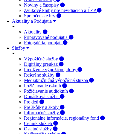
Noviny a časopisy
Zvukové knihy pre nevidiacich a ŤZP
Spoločenské hry
Aktuality a Podujatia
Aktuality
Pripravované podujatia
Fotogaléria podujatí
Služby
Výpožičné služby
Digitálny preukaz
Predĺženie výpožičnej doby
Rešeršné služby
Medziknižničná výpožičná služba
Požičiavanie e-kníh
Požičiavanie audiokníh
Donášková služba
Pre deti
Pre škôlky a školy
Informačné služby
Regionálne informácie, regionálny fond
Cenník služieb
Ostatné služby