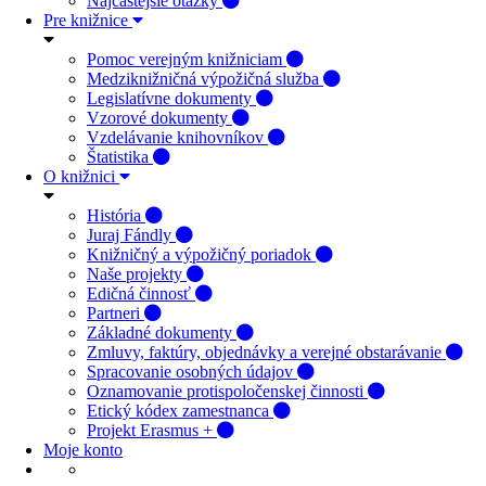
Najčastejšie otázky
Pre knižnice
Pomoc verejným knižniciam
Medziknižničná výpožičná služba
Legislatívne dokumenty
Vzorové dokumenty
Vzdelávanie knihovníkov
Štatistika
O knižnici
História
Juraj Fándly
Knižničný a výpožičný poriadok
Naše projekty
Edičná činnosť
Partneri
Základné dokumenty
Zmluvy, faktúry, objednávky a verejné obstarávanie
Spracovanie osobných údajov
Oznamovanie protispoločenskej činnosti
Etický kódex zamestnanca
Projekt Erasmus +
Moje konto