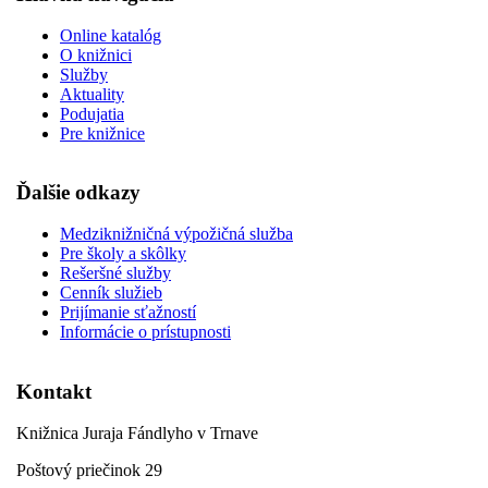
Online katalóg
O knižnici
Služby
Aktuality
Podujatia
Pre knižnice
Ďalšie odkazy
Medziknižničná výpožičná služba
Pre školy a skôlky
Rešeršné služby
Cenník služieb
Prijímanie sťažností
Informácie o prístupnosti
Kontakt
Knižnica Juraja Fándlyho v Trnave
Poštový priečinok 29