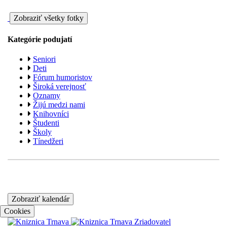
Zobraziť všetky fotky
Kategórie podujatí
Seniori
Deti
Fórum humoristov
Široká verejnosť
Oznamy
Žijú medzi nami
Knihovníci
Študenti
Školy
Tínedžeri
Zobraziť kalendár
Cookies