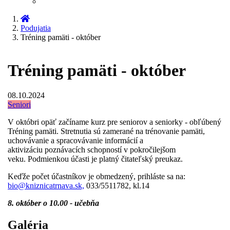
Podujatia
Tréning pamäti - október
Tréning pamäti - október
08.10.2024
Seniori
V októbri opäť začíname kurz pre seniorov a seniorky - obľúbený
Tréning pamäti. Stretnutia sú zamerané na trénovanie pamäti,
uchovávanie a spracovávanie informácií a
aktivizáciu poznávacích schopností v pokročilejšom
veku. Podmienkou účasti je platný čitateľský preukaz.
Keďže počet účastníkov je obmedzený, prihláste sa na:
bio@kniznicatrnava.sk,
033/5511782, kl.14
8. október o 10.00 - učebňa
Galéria