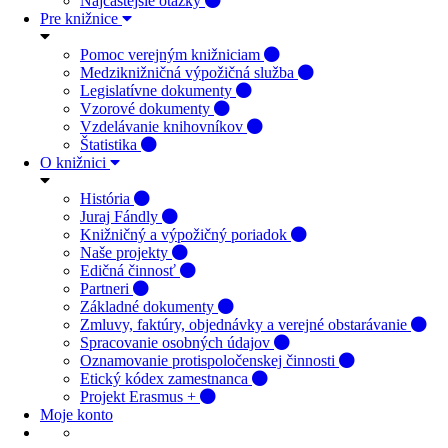
Najčastejšie otázky
Pre knižnice
Pomoc verejným knižniciam
Medziknižničná výpožičná služba
Legislatívne dokumenty
Vzorové dokumenty
Vzdelávanie knihovníkov
Štatistika
O knižnici
História
Juraj Fándly
Knižničný a výpožičný poriadok
Naše projekty
Edičná činnosť
Partneri
Základné dokumenty
Zmluvy, faktúry, objednávky a verejné obstarávanie
Spracovanie osobných údajov
Oznamovanie protispoločenskej činnosti
Etický kódex zamestnanca
Projekt Erasmus +
Moje konto