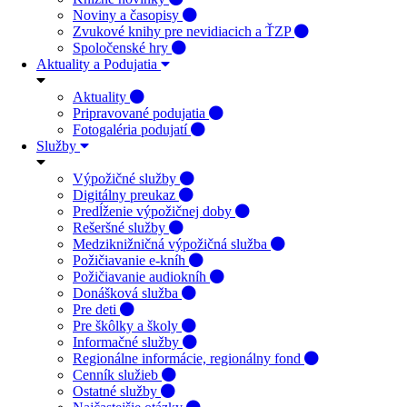
Noviny a časopisy
Zvukové knihy pre nevidiacich a ŤZP
Spoločenské hry
Aktuality a Podujatia
Aktuality
Pripravované podujatia
Fotogaléria podujatí
Služby
Výpožičné služby
Digitálny preukaz
Predĺženie výpožičnej doby
Rešeršné služby
Medziknižničná výpožičná služba
Požičiavanie e-kníh
Požičiavanie audiokníh
Donášková služba
Pre deti
Pre škôlky a školy
Informačné služby
Regionálne informácie, regionálny fond
Cenník služieb
Ostatné služby