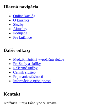
Hlavná navigácia
Online katalóg
O knižnici
Služby
Aktuality
Podujatia
Pre knižnice
Ďalšie odkazy
Medziknižničná výpožičná služba
Pre školy a skôlky
Rešeršné služby
Cenník služieb
Prijímanie sťažností
Informácie o prístupnosti
Kontakt
Knižnica Juraja Fándlyho v Trnave