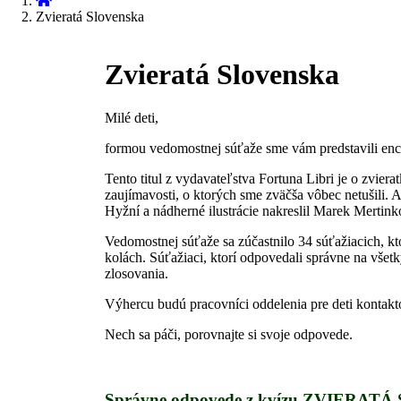
Zvieratá Slovenska
Zvieratá Slovenska
Milé deti,
formou vedomostnej súťaže sme vám predstavili enc
Tento titul z vydavateľstva Fortuna Libri je o zvier
zaujímavosti, o ktorých sme zväčša vôbec netušili.
Hyžní a nádherné ilustrácie nakreslil Marek Mertink
Vedomostnej súťaže sa zúčastnilo 34 súťažiacich, k
kolách. Súťažiaci, ktorí odpovedali správne na všet
zlosovania.
Výhercu budú pracovníci oddelenia pre deti kontak
Nech sa páči, porovnajte si svoje odpovede.
Správne odpovede z kvízu ZVIERA