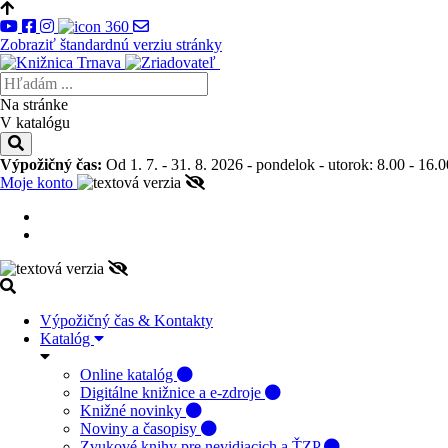
Zobraziť štandardnú verziu stránky
Na stránke
V katalógu
Výpožičný čas:
Od 1. 7. - 31. 8. 2026 - pondelok - utorok: 8.00 - 16.0
Moje konto
Výpožičný čas & Kontakty
Katalóg
Online katalóg
Digitálne knižnice a e-zdroje
Knižné novinky
Noviny a časopisy
Zvukové knihy pre nevidiacich a ŤZP