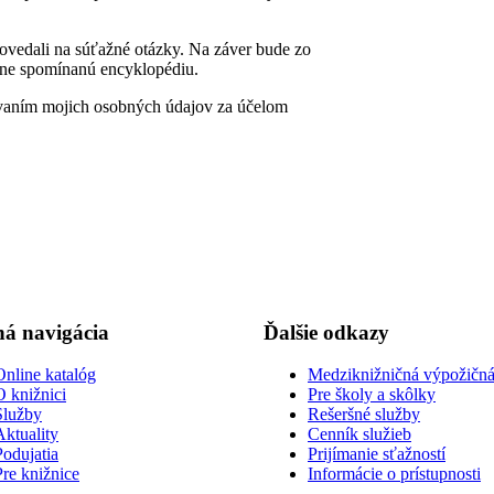
ovedali na súťažné otázky. Na záver bude zo
ane spomínanú encyklopédiu.
vaním mojich osobných údajov za účelom
á navigácia
Ďalšie odkazy
Online katalóg
Medziknižničná výpožičná
O knižnici
Pre školy a skôlky
Služby
Rešeršné služby
Aktuality
Cenník služieb
Podujatia
Prijímanie sťažností
Pre knižnice
Informácie o prístupnosti