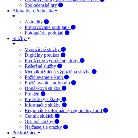
Spoločenské hry
Aktuality a Podujatia
Aktuality
Pripravované podujatia
Fotogaléria podujatí
Služby
Výpožičné služby
Digitálny preukaz
Predĺženie výpožičnej doby
Rešeršné služby
Medziknižničná výpožičná služba
Požičiavanie e-kníh
Požičiavanie audiokníh
Donášková služba
Pre deti
Pre škôlky a školy
Informačné služby
Regionálne informácie, regionálny fond
Cenník služieb
Ostatné služby
Najčastejšie otázky
Pre knižnice