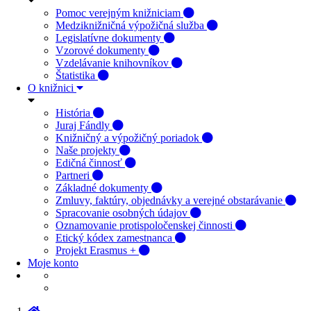
Pomoc verejným knižniciam
Medziknižničná výpožičná služba
Legislatívne dokumenty
Vzorové dokumenty
Vzdelávanie knihovníkov
Štatistika
O knižnici
História
Juraj Fándly
Knižničný a výpožičný poriadok
Naše projekty
Edičná činnosť
Partneri
Základné dokumenty
Zmluvy, faktúry, objednávky a verejné obstarávanie
Spracovanie osobných údajov
Oznamovanie protispoločenskej činnosti
Etický kódex zamestnanca
Projekt Erasmus +
Moje konto