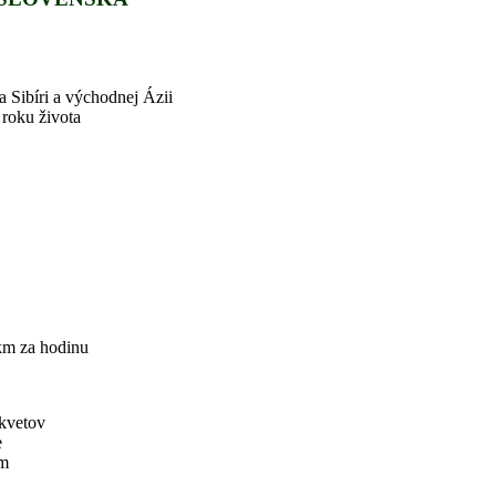
a Sibíri a východnej Ázii
 roku života
 km za hodinu
 kvetov
e
cm