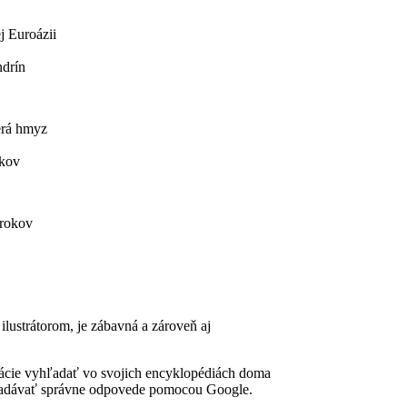
j Euroázii
ndrín
erá hmyz
okov
 rokov
ilustrátorom, je zábavná a zároveň aj
rmácie vyhľadať vo svojich encyklopédiách doma
yhľadávať správne odpovede pomocou Google.