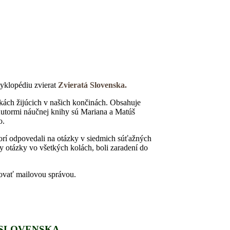
yklopédiu zvierat
Zvieratá Slovenska.
atkách žijúcich v našich končinách. Obsahuje
 Autormi náučnej knihy sú Mariana a Matúš
o.
torí odpovedali na otázky v siedmich súťažných
ky otázky vo všetkých kolách, boli zaradení do
tovať mailovou správou.
TÁ SLOVENSKA