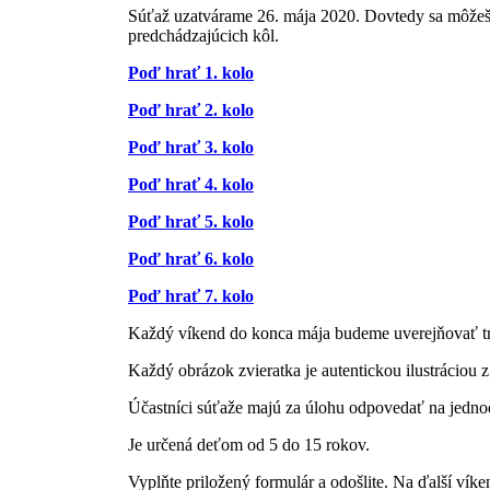
Súťaž uzatvárame 26. mája 2020. Dovtedy sa môžeš 
predchádzajúcich kôl.
Poď hrať 1. kolo
Poď hrať 2. kolo
Poď hrať 3. kolo
Poď hrať 4. kolo
Poď hrať 5. kolo
Poď hrať 6. kolo
Poď hrať 7. kolo
Každý víkend do konca mája budeme uverejňovať tri
Každý obrázok zvieratka je autentickou ilustráciou z
Účastníci súťaže majú za úlohu odpovedať na jedn
Je určená deťom od 5 do 15 rokov.
Vyplňte priložený formulár a odošlite. Na ďalší víke