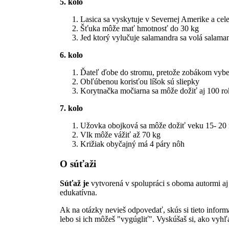
5. kolo
Lasica sa vyskytuje v Severnej Amerike a cele
Šťuka môže mať hmotnosť do 30 kg
Jed ktorý vylučuje salamandra sa volá salama
6. kolo
Ďateľ ďobe do stromu, pretože zobákom vyb
Obľúbenou korisťou líšok sú sliepky
Korytnačka močiarna sa môže dožiť aj 100 r
7. kolo
Užovka obojková sa môže dožiť veku 15- 20
Vlk môže vážiť až 70 kg
Križiak obyčajný má 4 páry nôh
O súťaži
Súťaž je
vytvorená v spolupráci s oboma autormi aj 
edukatívna.
Ak na otázky nevieš odpovedať, skús si tieto info
lebo si ich môžeš "vygúgliť". Vyskúšaš si, ako v