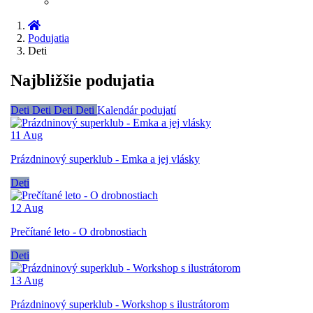
Podujatia
Deti
Najbližšie podujatia
Deti
Deti
Deti
Deti
Kalendár podujatí
11
Aug
Prázdninový superklub - Emka a jej vlásky
Deti
12
Aug
Prečítané leto - O drobnostiach
Deti
13
Aug
Prázdninový superklub - Workshop s ilustrátorom