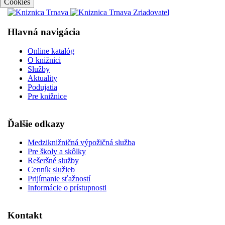
Cookies
Hlavná navigácia
Online katalóg
O knižnici
Služby
Aktuality
Podujatia
Pre knižnice
Ďalšie odkazy
Medziknižničná výpožičná služba
Pre školy a skôlky
Rešeršné služby
Cenník služieb
Prijímanie sťažností
Informácie o prístupnosti
Kontakt