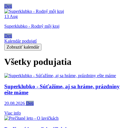
Deti
13
Aug
Superklubko - Rodný môj kraj
Deti
Kalendár podujatí
Zobraziť kalendár
Všetky podujatia
Superklubko - Súťažíme, aj sa hráme, prázdniny
ešte máme
20.08.2026
Deti
Viac info