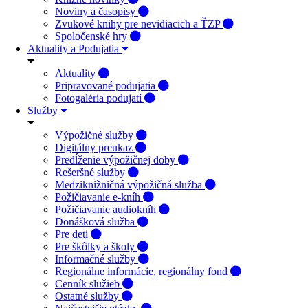
Noviny a časopisy
Zvukové knihy pre nevidiacich a ŤZP
Spoločenské hry
Aktuality a Podujatia
Aktuality
Pripravované podujatia
Fotogaléria podujatí
Služby
Výpožičné služby
Digitálny preukaz
Predĺženie výpožičnej doby
Rešeršné služby
Medziknižničná výpožičná služba
Požičiavanie e-kníh
Požičiavanie audiokníh
Donášková služba
Pre deti
Pre škôlky a školy
Informačné služby
Regionálne informácie, regionálny fond
Cenník služieb
Ostatné služby