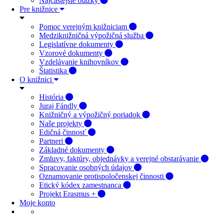
Najčastejšie otázky
Pre knižnice
Pomoc verejným knižniciam
Medziknižničná výpožičná služba
Legislatívne dokumenty
Vzorové dokumenty
Vzdelávanie knihovníkov
Štatistika
O knižnici
História
Juraj Fándly
Knižničný a výpožičný poriadok
Naše projekty
Edičná činnosť
Partneri
Základné dokumenty
Zmluvy, faktúry, objednávky a verejné obstarávanie
Spracovanie osobných údajov
Oznamovanie protispoločenskej činnosti
Etický kódex zamestnanca
Projekt Erasmus +
Moje konto