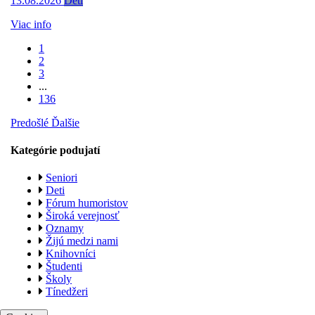
13.08.2026
Deti
Viac info
1
2
3
...
136
Predošlé
Ďalšie
Kategórie podujatí
Seniori
Deti
Fórum humoristov
Široká verejnosť
Oznamy
Žijú medzi nami
Knihovníci
Študenti
Školy
Tínedžeri