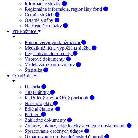
Informačné služby
Regionálne informácie, regionálny fond
Cenník služieb
Ostatné služby
Najčastejšie otázky
Pre knižnice
Pomoc verejným knižniciam
Medziknižničná výpožičná služba
Legislatívne dokumenty
Vzorové dokumenty
Vzdelávanie knihovníkov
Štatistika
O knižnici
História
Juraj Fándly
Knižničný a výpožičný poriadok
Naše projekty
Edičná činnosť
Partneri
Základné dokumenty
Zmluvy, faktúry, objednávky a verejné obstarávanie
Spracovanie osobných údajov
Oznamovanie protispoločenskej činnosti