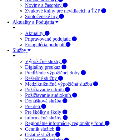
Noviny a časopisy
Zvukové knihy pre nevidiacich a ŤZP
Spoločenské hry
Aktuality a Podujatia
Aktuality
Pripravované podujatia
Fotogaléria podujatí
Služby
Výpožičné služby
Digitálny preukaz
Predĺženie výpožičnej doby
Rešeršné služby
Medziknižničná výpožičná služba
Požičiavanie e-kníh
Požičiavanie audiokníh
Donášková služba
Pre deti
Pre škôlky a školy
Informačné služby
Regionálne informácie, regionálny fond
Cenník služieb
Ostatné služby