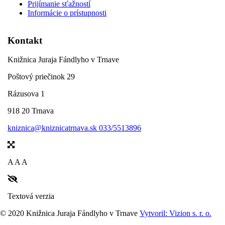
Prijímanie sťažností
Informácie o prístupnosti
Kontakt
Knižnica Juraja Fándlyho v Trnave
Poštový priečinok 29
Rázusova 1
918 20 Trnava
kniznica@kniznicatrnava.sk
033/5513896
A
A
A
Textová verzia
© 2020 Knižnica Juraja Fándlyho v Trnave
Vytvoril: Vizion s. r. o.