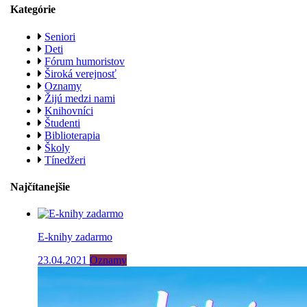
Kategórie
Seniori
Deti
Fórum humoristov
Široká verejnosť
Oznamy
Žijú medzi nami
Knihovníci
Študenti
Biblioterapia
Školy
Tínedžeri
Najčítanejšie
E-knihy zadarmo
23.04.2021
Oznamy