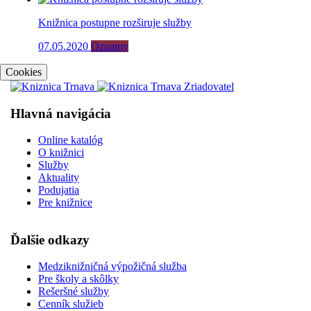
Knižnica postupne rozširuje služby
07.05.2020
Oznamy
Cookies
Hlavná navigácia
Online katalóg
O knižnici
Služby
Aktuality
Podujatia
Pre knižnice
Ďalšie odkazy
Medziknižničná výpožičná služba
Pre školy a skôlky
Rešeršné služby
Cenník služieb