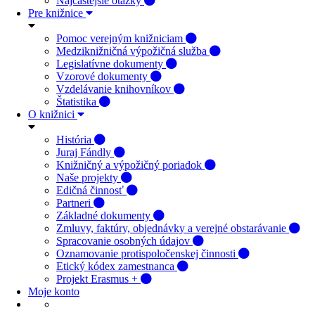
Najčastejšie otázky
Pre knižnice
Pomoc verejným knižniciam
Medziknižničná výpožičná služba
Legislatívne dokumenty
Vzorové dokumenty
Vzdelávanie knihovníkov
Štatistika
O knižnici
História
Juraj Fándly
Knižničný a výpožičný poriadok
Naše projekty
Edičná činnosť
Partneri
Základné dokumenty
Zmluvy, faktúry, objednávky a verejné obstarávanie
Spracovanie osobných údajov
Oznamovanie protispoločenskej činnosti
Etický kódex zamestnanca
Projekt Erasmus +
Moje konto