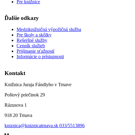
Pre knižnice
Ďalšie odkazy
Medziknižničná výpožičná služba
Pre školy a skôlky
Rešeršné služby
Cenník služieb
Prijímanie sťažností
Informácie o prístupnosti
Kontakt
Knižnica Juraja Fándlyho v Trnave
Poštový priečinok 29
Rázusova 1
918 20 Trnava
kniznica@kniznicatrnava.sk
033/5513896