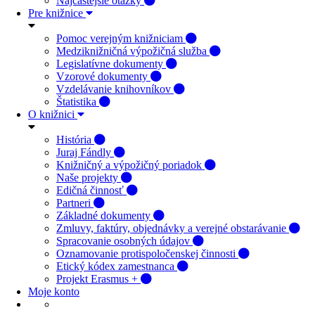
Najčastejšie otázky
Pre knižnice
Pomoc verejným knižniciam
Medziknižničná výpožičná služba
Legislatívne dokumenty
Vzorové dokumenty
Vzdelávanie knihovníkov
Štatistika
O knižnici
História
Juraj Fándly
Knižničný a výpožičný poriadok
Naše projekty
Edičná činnosť
Partneri
Základné dokumenty
Zmluvy, faktúry, objednávky a verejné obstarávanie
Spracovanie osobných údajov
Oznamovanie protispoločenskej činnosti
Etický kódex zamestnanca
Projekt Erasmus +
Moje konto