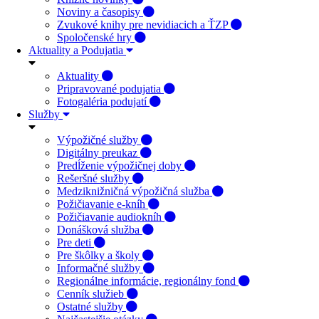
Noviny a časopisy
Zvukové knihy pre nevidiacich a ŤZP
Spoločenské hry
Aktuality a Podujatia
Aktuality
Pripravované podujatia
Fotogaléria podujatí
Služby
Výpožičné služby
Digitálny preukaz
Predĺženie výpožičnej doby
Rešeršné služby
Medziknižničná výpožičná služba
Požičiavanie e-kníh
Požičiavanie audiokníh
Donášková služba
Pre deti
Pre škôlky a školy
Informačné služby
Regionálne informácie, regionálny fond
Cenník služieb
Ostatné služby