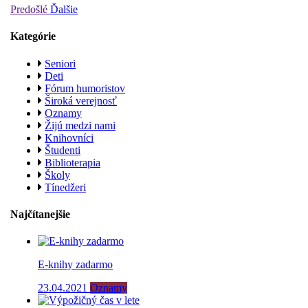
Predošlé
Ďalšie
Kategórie
Seniori
Deti
Fórum humoristov
Široká verejnosť
Oznamy
Žijú medzi nami
Knihovníci
Študenti
Biblioterapia
Školy
Tínedžeri
Najčítanejšie
E-knihy zadarmo
23.04.2021
Oznamy