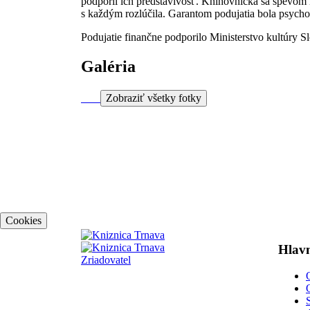
podporil ich predstavivosť. Knihovníčka sa spevom m
s každým rozlúčila. Garantom podujatia bola psycho
Podujatie finančne podporilo Ministerstvo kultúry S
Galéria
Zobraziť všetky fotky
Cookies
Hlavn