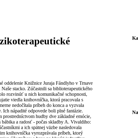
Ka
zikoterapeutické
né oddelenie Knižnice Juraja Fándlyho v Trnave
Naše stacko. Zúčastnili sa biblioterapeutického
bolo rozvinúť u nich komunikačné schopnosti,
jatie viedla knihovníčka, ktorá pracovala s
merne nedočítala príbeh do konca a vyzvala
. Ich nápadité odpovede boli plné fantázie.
Na
om prostredníctvom hudby dve základné emócie,
bábika a radosť - počas skladby A. Vivaldiho:
účastníkmi a ich spätnej väzbe nasledovala
im knihovníčka vyrozprávala príbeh, ktorý