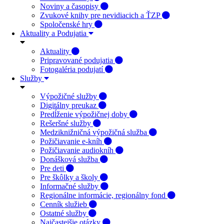
Noviny a časopisy
Zvukové knihy pre nevidiacich a ŤZP
Spoločenské hry
Aktuality a Podujatia
Aktuality
Pripravované podujatia
Fotogaléria podujatí
Služby
Výpožičné služby
Digitálny preukaz
Predĺženie výpožičnej doby
Rešeršné služby
Medziknižničná výpožičná služba
Požičiavanie e-kníh
Požičiavanie audiokníh
Donášková služba
Pre deti
Pre škôlky a školy
Informačné služby
Regionálne informácie, regionálny fond
Cenník služieb
Ostatné služby
Najčastejšie otázky