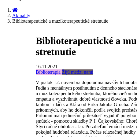
Aktuality
Biblioterapeutické a muzikoterapeutické stretnutie
Biblioterapeutické a mu
stretnutie
16.11.2021
Biblioterapia
Žijú medzi nami
V piatok 12. novembra dopoludnia navštívili hudob
ľudia s mentálnym postihnutím z denného stacionára 
a muzikoterapeutického stretnutia, ktorého cieľom 
empatiu a vyzdvihnúť dobré vlastnosti človeka. Podu
knihou Tuláčik a Klára od Erika Jakuba Grocha. Zá
prítomných, aby ho dokončili podľa svojich predstáv
Prítomní mali jedinečnú príležitosť vyjadriť pohyb
smútok - pomocou skladby P. I. Čajkovského: Chorá 
Štyri ročné obdobia - Jar. Po zdieľaní emócií medzi 
pokojná hudobná relaxácia. Počas relaxačnej hudby 