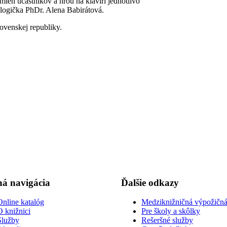
ien účastníkov a hrou na klavíri jednotlivo
logička PhDr. Alena Babirátová.
lovenskej republiky.
á navigácia
Ďalšie odkazy
Online katalóg
Medziknižničná výpožičná
O knižnici
Pre školy a skôlky
Služby
Rešeršné služby