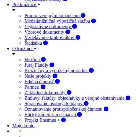
Pre knižnice
Pomoc verejným knižniciam
Medziknižničná výpožičná služba
Legislatívne dokumenty
Vzorové dokumenty
Vzdelávanie knihovníkov
Štatistika
O knižnici
História
Juraj Fándly
Knižničný a výpožičný poriadok
Naše projekty
Edičná činnosť
Partneri
Základné dokumenty
Zmluvy, faktúry, objednávky a verejné obstarávanie
Spracovanie osobných údajov
Oznamovanie protispoločenskej činnosti
Etický kódex zamestnanca
Projekt Erasmus +
Moje konto