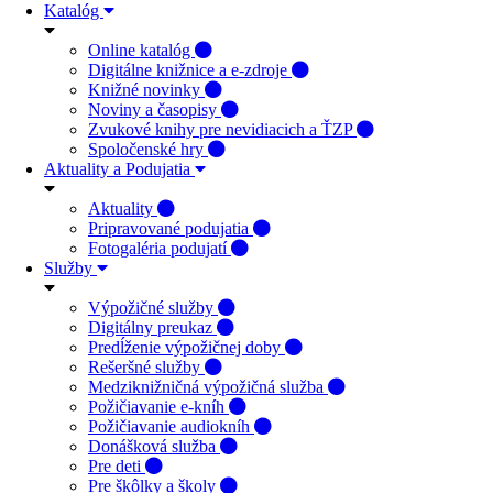
Katalóg
Online katalóg
Digitálne knižnice a e-zdroje
Knižné novinky
Noviny a časopisy
Zvukové knihy pre nevidiacich a ŤZP
Spoločenské hry
Aktuality a Podujatia
Aktuality
Pripravované podujatia
Fotogaléria podujatí
Služby
Výpožičné služby
Digitálny preukaz
Predĺženie výpožičnej doby
Rešeršné služby
Medziknižničná výpožičná služba
Požičiavanie e-kníh
Požičiavanie audiokníh
Donášková služba
Pre deti
Pre škôlky a školy