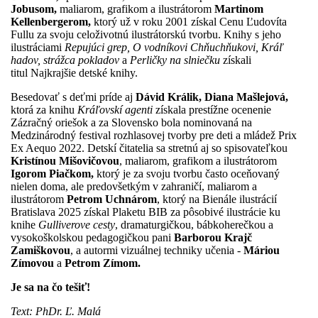
Jobusom,
maliarom, grafikom a ilustrátorom
Martinom
Kellenbergerom,
ktorý už v roku 2001 získal Cenu Ľudovíta
Fullu za svoju celoživotnú ilustrátorskú tvorbu. Knihy s jeho
ilustráciami
Repujúci grep,
O vodníkovi Chňuchňukovi,
Kráľ
hadov, strážca pokladov
a
Perličky na slniečku
získali
titul Najkrajšie detské knihy.
Besedovať s deťmi príde aj
Dávid Králik, Diana Mašlejová,
ktorá
za knihu
Kráľovskí agenti
získala prestížne ocenenie
Zázračný oriešok a za Slovensko bola nominovaná na
Medzinárodný festival rozhlasovej tvorby pre deti a mládež Prix
Ex Aequo 2022. Detskí čitatelia sa stretnú aj so s
pisovateľkou
Kristínou Mišovičovou
, maliarom, grafikom a ilustrátorom
Igorom Piačkom,
ktorý je za svoju tvorbu často oceňovaný
nielen doma, ale predovšetkým v zahraničí, maliarom a
ilustrátorom
Petrom Uchnárom
, ktorý na Bienále ilustrácií
Bratislava 2025 získal Plaketu BIB za pôsobivé ilustrácie ku
knihe
Gulliverove cesty
, d
ramaturgičkou, bábkoherečkou a
vysokoškolskou pedagogičkou pani
Barborou Krajč
Zamiškovou
, a a
utormi vizuálnej techniky učenia -
Máriou
Zímovou
a
Petrom Zímom.
Je sa na čo tešiť!
Text: PhDr. Ľ. Malá