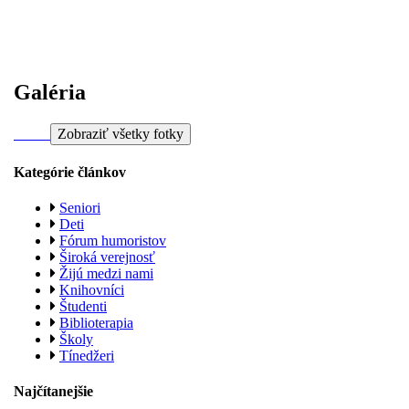
Galéria
Zobraziť všetky fotky
Kategórie článkov
Seniori
Deti
Fórum humoristov
Široká verejnosť
Žijú medzi nami
Knihovníci
Študenti
Biblioterapia
Školy
Tínedžeri
Najčítanejšie