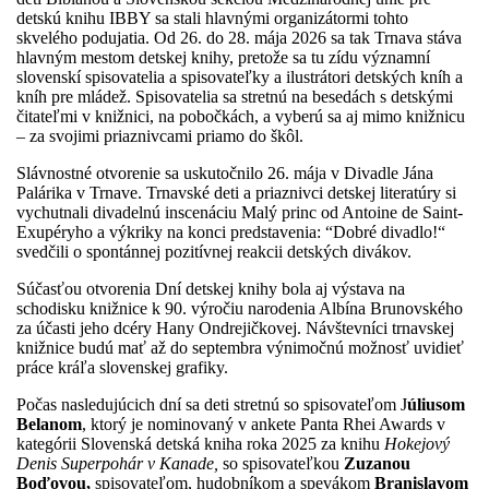
detskú knihu IBBY sa stali hlavnými organizátormi tohto
skvelého podujatia. Od 26. do 28. mája 2026 sa tak Trnava stáva
hlavným mestom detskej knihy, pretože sa tu zídu významní
slovenskí spisovatelia a spisovateľky a ilustrátori detských kníh a
kníh pre mládež. Spisovatelia sa stretnú na besedách s detskými
čitateľmi v knižnici, na pobočkách, a vyberú sa aj mimo knižnicu
– za svojimi priaznivcami priamo do škôl.
Slávnostné otvorenie sa uskutočnilo 26. mája v Divadle Jána
Palárika v Trnave. Trnavské deti a priaznivci detskej literatúry si
vychutnali divadelnú inscenáciu Malý princ od Antoine de Saint-
Exupéryho a výkriky na konci predstavenia: “Dobré divadlo!“
svedčili o spontánnej pozitívnej reakcii detských divákov.
Súčasťou otvorenia Dní detskej knihy bola aj výstava na
schodisku knižnice k 90. výročiu narodenia Albína Brunovského
za účasti jeho dcéry Hany Ondrejičkovej. Návštevníci trnavskej
knižnice budú mať až do septembra výnimočnú možnosť uvidieť
práce kráľa slovenskej grafiky.
Počas nasledujúcich dní sa deti stretnú so s
pisovateľom J
úliusom
Belanom
, ktorý je nominovaný v ankete Panta Rhei Awards v
kategórii Slovenská detská kniha roka 2025 za knihu
Hokejový
Denis Superpohár v Kanade,
so spisovateľkou
Zuzanou
Boďovou,
spisovateľom, hudobníkom a spevákom
Branislavom