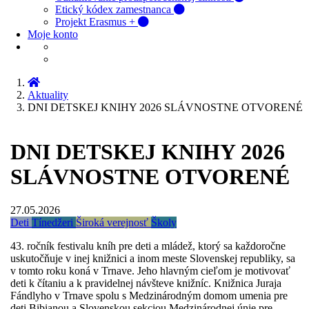
Etický kódex zamestnanca
Projekt Erasmus +
Moje konto
Aktuality
DNI DETSKEJ KNIHY 2026 SLÁVNOSTNE OTVORENÉ
DNI DETSKEJ KNIHY 2026
SLÁVNOSTNE OTVORENÉ
27.05.2026
Deti
Tínedžeri
Široká verejnosť
Školy
43. ročník festivalu kníh pre deti a mládež, ktorý sa každoročne
uskutočňuje v inej knižnici a inom meste Slovenskej republiky, sa
v tomto roku koná v Trnave. Jeho hlavným cieľom je motivovať
deti k čítaniu a k pravidelnej návšteve knižníc. Knižnica Juraja
Fándlyho v Trnave spolu s Medzinárodným domom umenia pre
deti Bibianou a Slovenskou sekciou Medzinárodnej únie pre