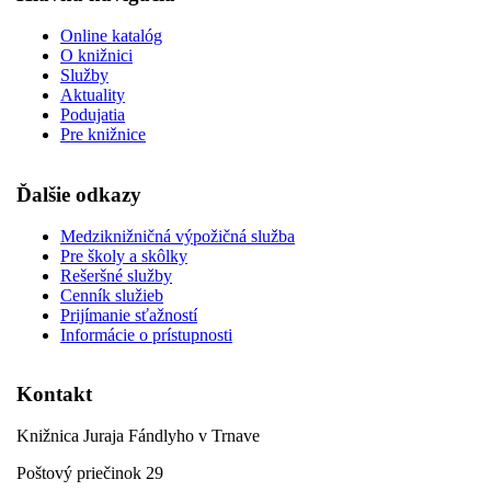
Online katalóg
O knižnici
Služby
Aktuality
Podujatia
Pre knižnice
Ďalšie odkazy
Medziknižničná výpožičná služba
Pre školy a skôlky
Rešeršné služby
Cenník služieb
Prijímanie sťažností
Informácie o prístupnosti
Kontakt
Knižnica Juraja Fándlyho v Trnave
Poštový priečinok 29