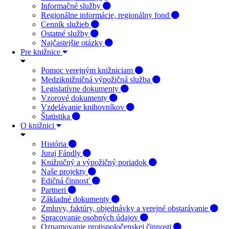
Informačné služby
Regionálne informácie, regionálny fond
Cenník služieb
Ostatné služby
Najčastejšie otázky
Pre knižnice
Pomoc verejným knižniciam
Medziknižničná výpožičná služba
Legislatívne dokumenty
Vzorové dokumenty
Vzdelávanie knihovníkov
Štatistika
O knižnici
História
Juraj Fándly
Knižničný a výpožičný poriadok
Naše projekty
Edičná činnosť
Partneri
Základné dokumenty
Zmluvy, faktúry, objednávky a verejné obstarávanie
Spracovanie osobných údajov
Oznamovanie protispoločenskej činnosti