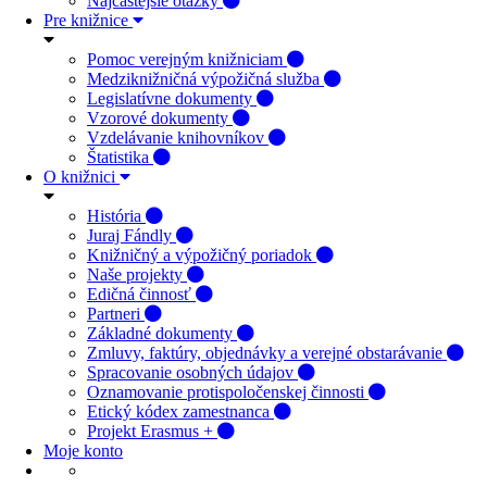
Najčastejšie otázky
Pre knižnice
Pomoc verejným knižniciam
Medziknižničná výpožičná služba
Legislatívne dokumenty
Vzorové dokumenty
Vzdelávanie knihovníkov
Štatistika
O knižnici
História
Juraj Fándly
Knižničný a výpožičný poriadok
Naše projekty
Edičná činnosť
Partneri
Základné dokumenty
Zmluvy, faktúry, objednávky a verejné obstarávanie
Spracovanie osobných údajov
Oznamovanie protispoločenskej činnosti
Etický kódex zamestnanca
Projekt Erasmus +
Moje konto