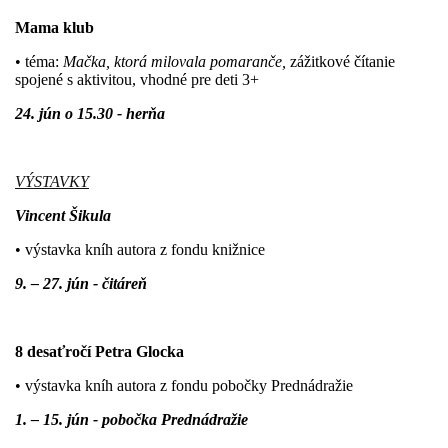
M
ama klub
• téma:
Mačka, ktorá milovala pomaranče,
zážitkové čítanie
spojené s aktivitou,
vhodné pre deti 3+
24. jún o
15.30 - herňa
VÝSTAVKY
Vincent Šikula
• výstavka kníh autora z fondu knižnice
9. – 27. jún - čitáreň
8 desaťročí Petra Glocka
• výstavka kníh autora z fondu pobočky Prednádražie
1. – 15. jún - pobočka Prednádražie