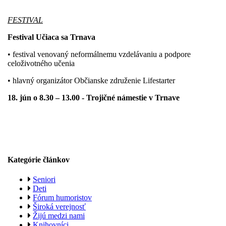
FESTIVAL
Festival Učiaca sa Trnava
• festival venovaný neformálnemu vzdelávaniu a podpore
celoživotného učenia
• hlavný organizátor Občianske združenie Lifestarter
18. jún o 8.30 – 13.00 - Trojičné námestie v Trnave
Kategórie článkov
Seniori
Deti
Fórum humoristov
Široká verejnosť
Žijú medzi nami
Knihovníci