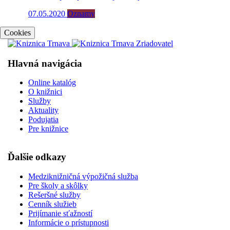
07.05.2020
Oznamy
Cookies
Hlavná navigácia
Online katalóg
O knižnici
Služby
Aktuality
Podujatia
Pre knižnice
Ďalšie odkazy
Medziknižničná výpožičná služba
Pre školy a skôlky
Rešeršné služby
Cenník služieb
Prijímanie sťažností
Informácie o prístupnosti