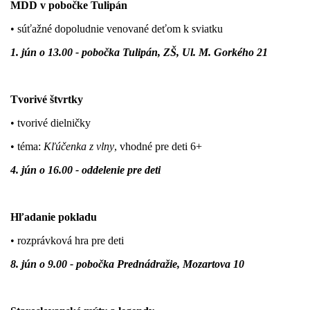
MDD v pobočke Tulipán
• súťažné dopoludnie venované deťom k sviatku
1. jún o 13.00 - pobočka Tulipán, ZŠ, Ul. M. Gorkého 21
Tvorivé štvrtky
• tvorivé dielničky
• téma:
Kľúčenka z vlny
, vhodné pre deti 6+
4. jún o 16.00 - oddelenie pre deti
Hľadanie pokladu
• rozprávková hra pre deti
8. jún o 9.00 - pobočka Prednádražie, Mozartova 10