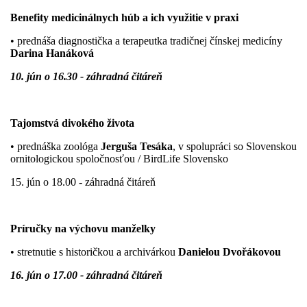
Benefity medicinálnych húb a ich využitie v praxi
• prednáša diagnostička a terapeutka tradičnej čínskej medicíny
Darina Hanáková
10. jún o 16.30 - záhradná čitáreň
Tajomstvá divokého života
• prednáška zoológa
Jerguša Tesáka
,
v
spolupráci so Slovenskou
ornitologickou spoločnosťou / BirdLife Slovensko
15. jún o 18.00 - záhradná čitáreň
Príručky na výchovu manželky
• stretnutie s historičkou a archivárkou
Danielou Dvořákovou
16. jún o 17.00 - záhradná čitáreň