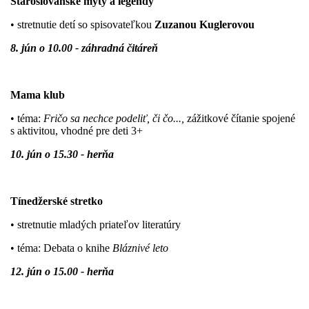
Staroslovanské mýty a legendy
• stretnutie detí so spisovateľkou
Zuzanou Kuglerovou
8. jún o 10.00 - záhradná čitáreň
M
ama klub
• téma:
Fričo sa nechce podeliť, či čo...,
zážitkové čítanie spojené
s aktivitou,
vhodné pre deti 3+
10. jún
o 15.30 - herňa
Tínedžerské stretko
• stretnutie mladých priateľov literatúry
• téma: Debata o knihe
Bláznivé leto
12. jún o 15.00 - herňa