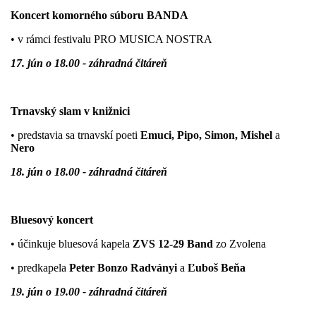
Koncert komorného súboru BANDA
• v rámci festivalu PRO MUSICA NOSTRA
17. jún o 18.00 - záhradná čitáreň
Trnavský slam v knižnici
• predstavia sa trnavskí poeti
Emuci, Pipo, Simon, Mishel
a
Nero
18. jún o 18.00 - záhradná čitáreň
Bluesový koncert
• účinkuje bluesová kapela
ZVS 12-29 Band
zo Zvolena
• predkapela
Peter Bonzo Radványi
a
Ľuboš Beňa
19. jún o 19.00 - záhradná čitáreň