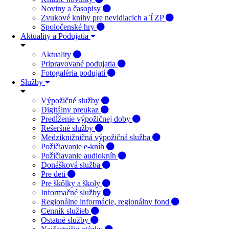
Noviny a časopisy
Zvukové knihy pre nevidiacich a ŤZP
Spoločenské hry
Aktuality a Podujatia
Aktuality
Pripravované podujatia
Fotogaléria podujatí
Služby
Výpožičné služby
Digitálny preukaz
Predĺženie výpožičnej doby
Rešeršné služby
Medziknižničná výpožičná služba
Požičiavanie e-kníh
Požičiavanie audiokníh
Donášková služba
Pre deti
Pre škôlky a školy
Informačné služby
Regionálne informácie, regionálny fond
Cenník služieb
Ostatné služby