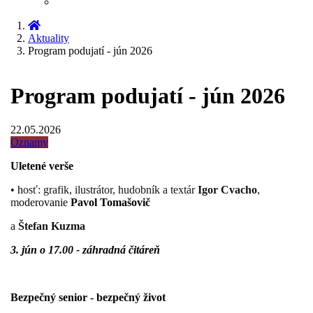
Aktuality
Program podujatí - jún 2026
Program podujatí - jún 2026
22.05.2026
Oznamy
Uletené verše
• h
osť:
grafik, ilustrátor, hudobník a textár
Igor Cvacho
,
m
oderovanie
Pavol Tomašovič
a
Štefan Kuzma
3. jún o 17.00 - záhradná čitáreň
Bezpečný senior - bezpečný život