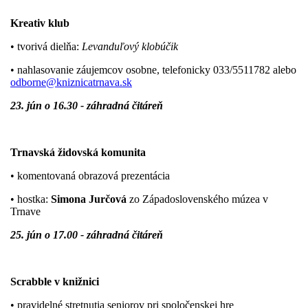
Kreativ klub
• tvorivá dielňa:
Levanduľový klobúčik
• nahlasovanie záujemcov osobne, telefonicky 033/5511782 alebo
odborne@kniznicatrnava.sk
23. jún o 16.30 - záhradná čitáreň
Trnavská židovská komunita
• komentovaná obrazová prezentácia
• hostka:
Simona Jurčová
zo Západoslovenského múzea v
Trnave
25. jún o 17.00 - záhradná čitáreň
Scrabble v knižnici
• pravidelné stretnutia seniorov pri spoločenskej hre