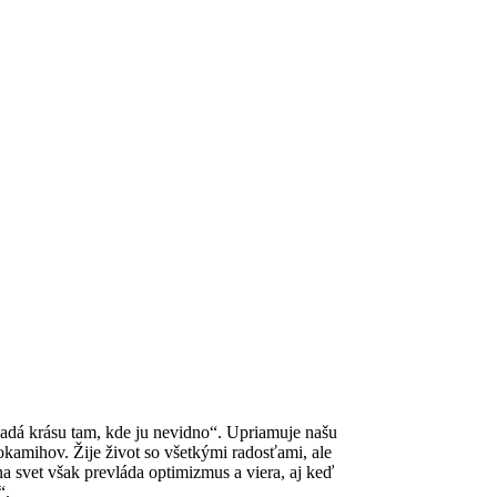
adá krásu tam, kde ju nevidno“. Upriamuje našu
kamihov. Žije život so všetkými radosťami, ale
na svet však prevláda optimizmus a viera, aj keď
“.