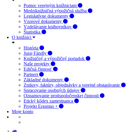
Pomoc verejným knižniciam
Medziknižničná výpožičná služba
Legislatívne dokumenty
Vzorové dokumenty
Vzdelávanie knihovníkov
Štatistika
O knižnici
História
Juraj Fándly
Knižničný a výpožičný poriadok
Naše projekty
Edičná činnosť
Partneri
Základné dokumenty
Zmluvy, faktúry, objednávky a verejné obstarávanie
Spracovanie osobných údajov
Oznamovanie protispoločenskej činnosti
Etický kódex zamestnanca
Projekt Erasmus +
Moje konto