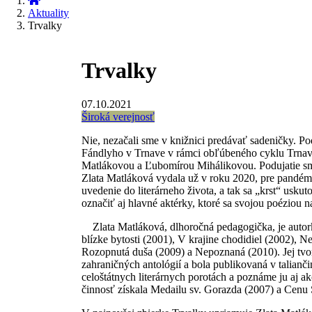
Aktuality
Trvalky
Trvalky
07.10.2021
Široká verejnosť
Nie, nezačali sme v knižnici predávať sadeničky. Po
Fándlyho v Trnave v rámci obľúbeného cyklu Trnavsk
Matlákovou a Ľubomírou Mihálikovou. Podujatie sm
Zlata Matláková vydala už v roku 2020, pre pandém
uvedenie do literárneho života, a tak sa „krst“ usku
označiť aj hlavné aktérky, ktoré sa svojou poéziou na
Zlata Matláková, dlhoročná pedagogička, je autor
blízke bytosti (2001), V krajine chodidiel (2002), 
Rozopnutá duša (2009) a Nepoznaná (2010). Jej tvo
zahraničných antológií a bola publikovaná v talianči
celoštátnych literárnych porotách a poznáme ju aj a
činnosť získala Medailu sv. Gorazda (2007) a Cenu