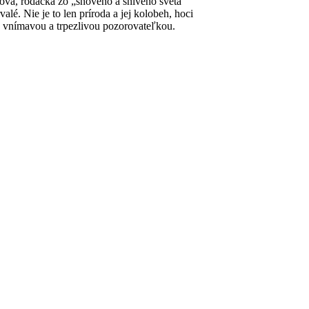
ová, rodáčka zo „snového a snivého sveta“
alé. Nie je to len príroda a jej kolobeh, hoci
j vnímavou a trpezlivou pozorovateľkou.