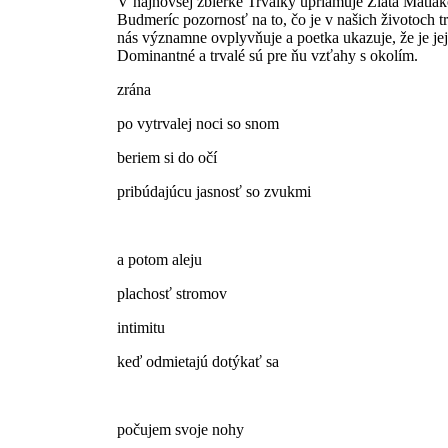
V najnovšej zbierke Trvalky upriamuje Zlata Matlák
Budmeríc pozornosť na to, čo je v našich životoch trv
nás významne ovplyvňuje a poetka ukazuje, že je je
Dominantné a trvalé sú pre ňu vzťahy s okolím.
zrána
po vytrvalej noci so snom
beriem si do očí
pribúdajúcu jasnosť so zvukmi
a potom aleju
plachosť stromov
intimitu
keď odmietajú dotýkať sa
počujem svoje nohy