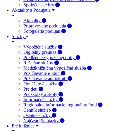
Spoločenské hry
Aktuality a Podujatia
Aktuality
Pripravované podujatia
Fotogaléria podujatí
Služby
Výpožičné služby
Digitálny preukaz
Predĺženie výpožičnej doby
Rešeršné služby
Medziknižničná výpožičná služba
Požičiavanie e-kníh
Požičiavanie audiokníh
Donášková služba
Pre deti
Pre škôlky a školy
Informačné služby
Regionálne informácie, regionálny fond
Cenník služieb
Ostatné služby
Najčastejšie otázky
Pre knižnice