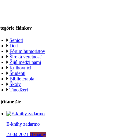
tegórie článkov
Seniori
Deti
Fórum humoristov
Široká verejnosť
Žijú medzi nami
Knihovníci
Študenti
Biblioterapia
Školy
Tínedžeri
jčítanejšie
E-knihy zadarmo
23.04.2021
Oznamy