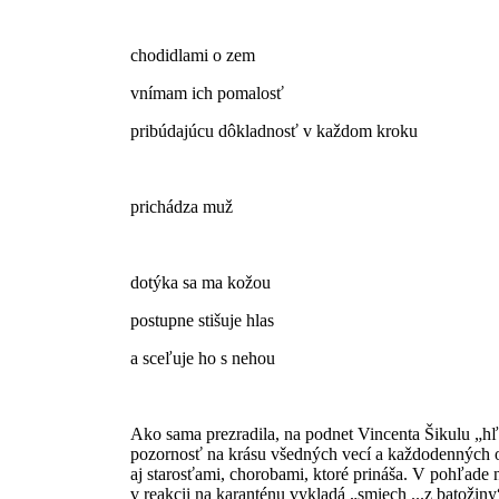
chodidlami o zem
vnímam ich pomalosť
pribúdajúcu dôkladnosť v každom kroku
prichádza muž
dotýka sa ma kožou
postupne stišuje hlas
a sceľuje ho s nehou
Ako sama prezradila, na podnet Vincenta Šikulu „hľ
pozornosť na krásu všedných vecí a každodenných o
aj starosťami, chorobami, ktoré prináša. V pohľade 
v reakcii na karanténu vykladá „smiech ...z batožiny