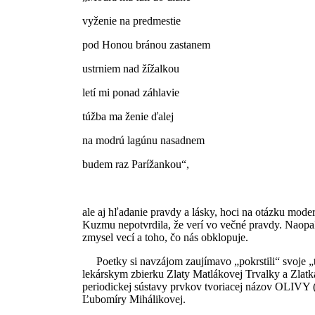
vyženie na predmestie
pod Honou bránou zastanem
ustrniem nad žížalkou
letí mi ponad záhlavie
túžba ma ženie ďalej
na modrú lagúnu nasadnem
budem raz Parížankou“,
ale aj hľadanie pravdy a lásky, hoci na otázku mod
Kuzmu nepotvrdila, že verí vo večné pravdy. Naopak 
zmysel vecí a toho, čo nás obklopuje.
Poetky si navzájom zaujímavo „pokrstili“ svoje „
lekárskym zbierku Zlaty Matlákovej Trvalky a Zla
periodickej sústavy prvkov tvoriacej názov OLIVY (
Ľubomíry Mihálikovej.