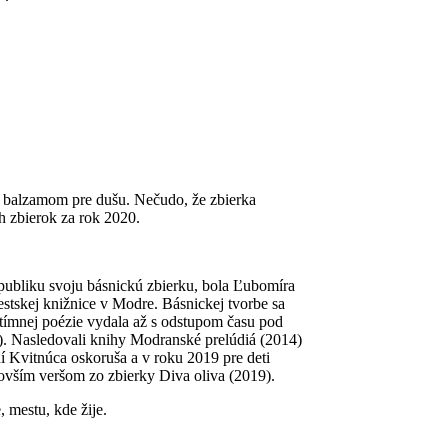
sa balzamom pre dušu. Nečudo, že zbierka
h zbierok za rok 2020.
ubliku svoju básnickú zbierku, bola Ľubomíra
stskej knižnice v Modre. Básnickej tvorbe sa
intímnej poézie vydala až s odstupom času pod
). Nasledovali knihy Modranské prelúdiá (2014)
 Kvitnúca oskoruša a v roku 2019 pre deti
jnovším veršom zo zbierky Diva oliva (2019).
 mestu, kde žije.