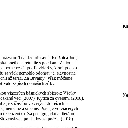
Ka
d názvom Trvalky pripravila Knižnica Juraja
á poetika stretnutie s poetkami Zlatou
e pomenovali podľa zbierky, ktorú poetka
iu sa však nemohlo odohrať jej slávnostné
točnil až teraz. Za „trvalky“ však môžeme
trvalo zapísali do našich sŕdc.
kou viacerých básnických zbierok: Všetky
Na
Nečakané veci (2007), Kytica za dverami (2008),
rba je súčasťou viacerých domácich i
ne, nemčine a srbčine. Pracuje vo viacerých
ko recenzentku. Za pedagogickú a literárnu
 Slovenských pohľadov za poéziu (2018).