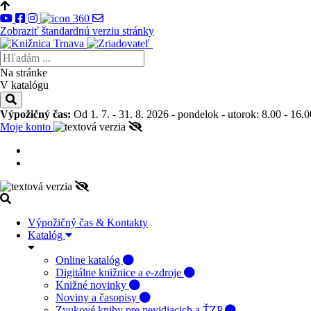
Zobraziť štandardnú verziu stránky
Na stránke
V katalógu
Výpožičný čas:
Od 1. 7. - 31. 8. 2026 - pondelok - utorok: 8.00 - 16.0
Moje konto
Výpožičný čas & Kontakty
Katalóg
Online katalóg
Digitálne knižnice a e-zdroje
Knižné novinky
Noviny a časopisy
Zvukové knihy pre nevidiacich a ŤZP