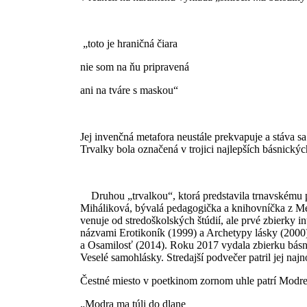
„toto je hraničná čiara
nie som na ňu pripravená
ani na tváre s maskou“
Jej invenčná metafora neustále prekvapuje a stáva 
Trvalky bola označená v trojici najlepších básnickýc
Druhou „trvalkou“, ktorá predstavila trnavskému p
Miháliková, bývalá pedagogička a knihovníčka z Me
venuje od stredoškolských štúdií, ale prvé zbierky 
názvami Erotikoník (1999) a Archetypy lásky (2000
a Osamilosť (2014). Roku 2017 vydala zbierku básní
Veselé samohlásky. Stredajší podvečer patril jej na
Čestné miesto v poetkinom zornom uhle patrí Modre,
„Modra ma túli do dlane