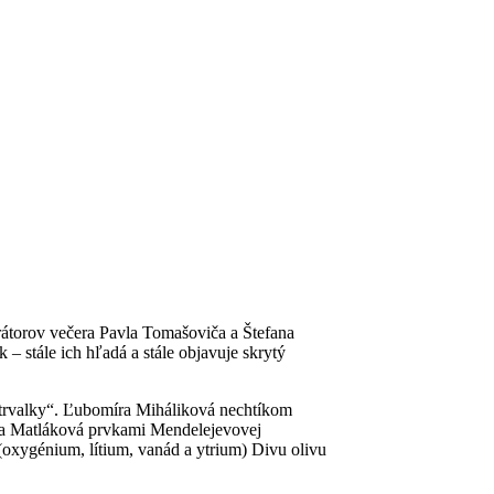
erátorov večera Pavla Tomašoviča a Štefana
– stále ich hľadá a stále objavuje skrytý
trvalky“. Ľubomíra Miháliková nechtíkom
tka Matláková prvkami Mendelejevovej
oxygénium, lítium, vanád a ytrium) Divu olivu