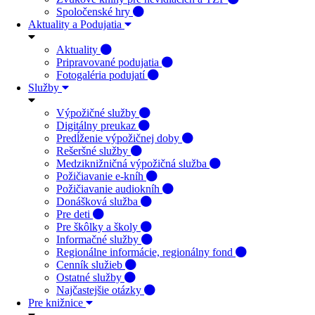
Spoločenské hry
Aktuality a Podujatia
Aktuality
Pripravované podujatia
Fotogaléria podujatí
Služby
Výpožičné služby
Digitálny preukaz
Predĺženie výpožičnej doby
Rešeršné služby
Medziknižničná výpožičná služba
Požičiavanie e-kníh
Požičiavanie audiokníh
Donášková služba
Pre deti
Pre škôlky a školy
Informačné služby
Regionálne informácie, regionálny fond
Cenník služieb
Ostatné služby
Najčastejšie otázky
Pre knižnice