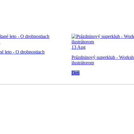
g
13
Aug
né leto - O drobnostiach
Prázdninový superklub - Worksh
ilustrátorom
Deti