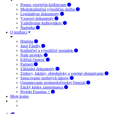
Pomoc verejným knižniciam
Medziknižničná výpožičná služba
Legislatívne dokumenty
Vzorové dokumenty
Vzdelávanie knihovníkov
Štatistika
O knižnici
História
Juraj Fándly
Knižničný a výpožičný poriadok
Naše projekty
Edičná činnosť
Partneri
Základné dokumenty
Zmluvy, faktúry, objednávky a verejné obstarávanie
Spracovanie osobných údajov
Oznamovanie protispoločenskej činnosti
Etický kódex zamestnanca
Projekt Erasmus +
Moje konto