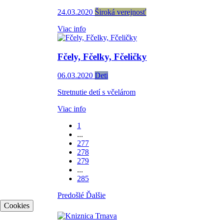
24.03.2020
Široká verejnosť
Viac info
Fčely, Fčelky, Fčeličky
06.03.2020
Deti
Stretnutie detí s včelárom
Viac info
1
...
277
278
279
...
285
Predošlé
Ďalšie
Cookies