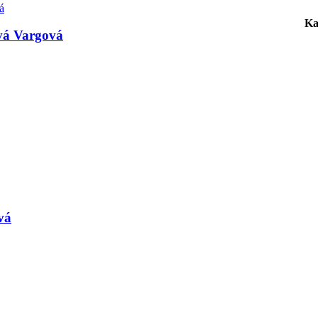
Ka
vá Vargová
vá