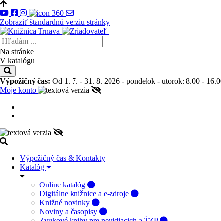
Zobraziť štandardnú verziu stránky
Na stránke
V katalógu
Výpožičný čas:
Od 1. 7. - 31. 8. 2026 - pondelok - utorok: 8.00 - 16.0
Moje konto
Výpožičný čas & Kontakty
Katalóg
Online katalóg
Digitálne knižnice a e-zdroje
Knižné novinky
Noviny a časopisy
Zvukové knihy pre nevidiacich a ŤZP