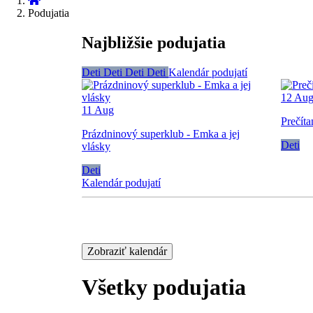
Podujatia
Najbližšie podujatia
Deti
Deti
Deti
Deti
Kalendár podujatí
12
Au
11
Aug
Prečíta
Prázdninový superklub - Emka a jej
Deti
vlásky
Deti
Kalendár podujatí
Zobraziť kalendár
Všetky podujatia