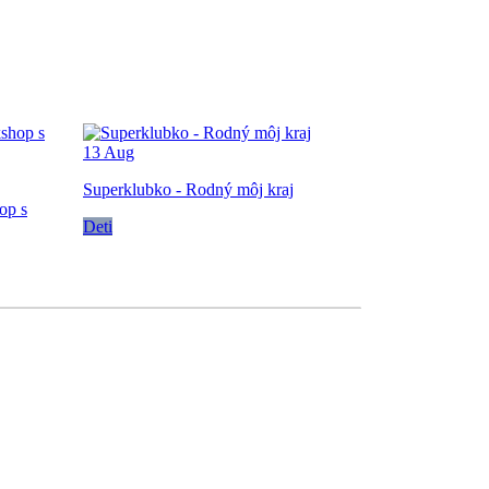
13
Aug
Superklubko - Rodný môj kraj
op s
Deti