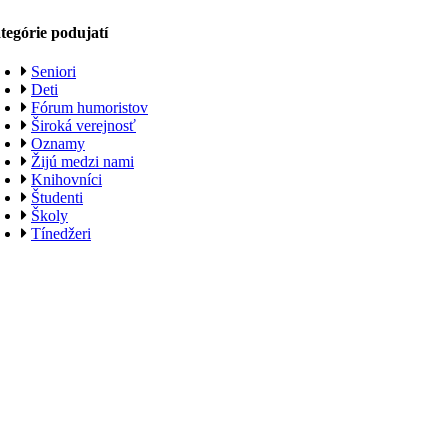
tegórie podujatí
Seniori
Deti
Fórum humoristov
Široká verejnosť
Oznamy
Žijú medzi nami
Knihovníci
Študenti
Školy
Tínedžeri