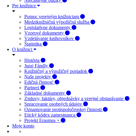
Najčastejšie otázky
Pre knižnice
Pomoc verejným knižniciam
Medziknižničná výpožičná služba
Legislatívne dokumenty
Vzorové dokumenty
Vzdelávanie knihovníkov
Štatistika
O knižnici
História
Juraj Fándly
Knižničný a výpožičný poriadok
Naše projekty
Edičná činnosť
Partneri
Základné dokumenty
Zmluvy, faktúry, objednávky a verejné obstarávanie
Spracovanie osobných údajov
Oznamovanie protispoločenskej činnosti
Etický kódex zamestnanca
Projekt Erasmus +
Moje konto