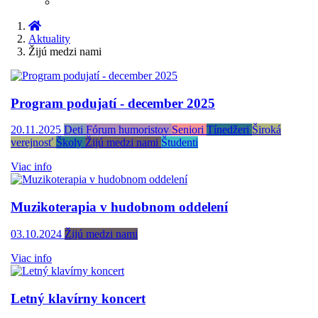
Aktuality
Žijú medzi nami
Program podujatí - december 2025
20.11.2025
Deti
Fórum humoristov
Seniori
Tínedžeri
Široká
verejnosť
Školy
Žijú medzi nami
Študenti
Viac info
Muzikoterapia v hudobnom oddelení
03.10.2024
Žijú medzi nami
Viac info
Letný klavírny koncert