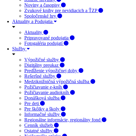
Noviny a časopisy
Zvukové knihy pre nevidiacich a ŤZP
Spoločenské hry
Aktuality a Podujatia
Aktuality
Pripravované podujatia
Fotogaléria podujatí
Služby
Výpožičné služby
Digitálny preukaz
Predĺženie výpožičnej doby
Rešeršné služby
Medziknižničná výpožičná služba
Požičiavanie e-kníh
Požičiavanie audiokníh
Donášková služba
Pre deti
Pre škôlky a školy
Informačné služby
Regionálne informácie, regionálny fond
Cenník služieb
Ostatné služby