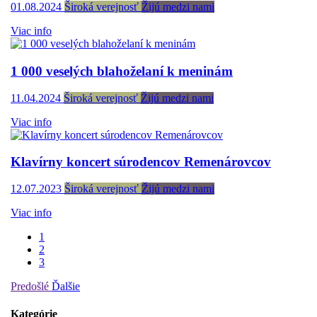
01.08.2024
Široká verejnosť
Žijú medzi nami
Viac info
1 000 veselých blahoželaní k meninám
11.04.2024
Široká verejnosť
Žijú medzi nami
Viac info
Klavírny koncert súrodencov Remenárovcov
12.07.2023
Široká verejnosť
Žijú medzi nami
Viac info
1
2
3
Predošlé
Ďalšie
Kategórie