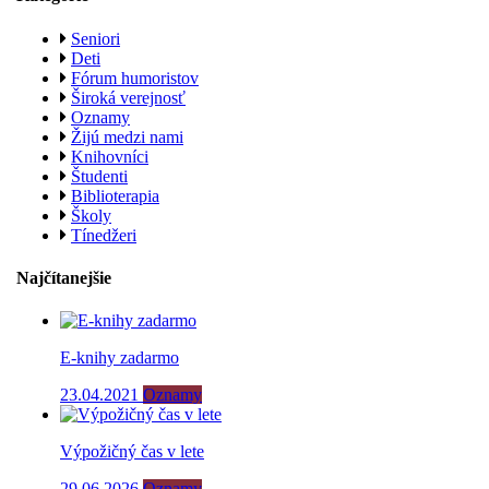
Seniori
Deti
Fórum humoristov
Široká verejnosť
Oznamy
Žijú medzi nami
Knihovníci
Študenti
Biblioterapia
Školy
Tínedžeri
Najčítanejšie
E-knihy zadarmo
23.04.2021
Oznamy
Výpožičný čas v lete
29.06.2026
Oznamy