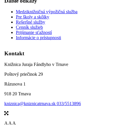
Ďalšie odkazy
Medziknižničná výpožičná služba
Pre školy a skôlky
Rešeršné služby
Cenník služieb
Prijímanie sťažností
Informácie o prístupnosti
Kontakt
Knižnica Juraja Fándlyho v Trnave
Poštový priečinok 29
Rázusova 1
918 20 Trnava
kniznica@kniznicatrnava.sk
033/5513896
A
A
A